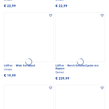
Unisex
Unisex
€ 22,99
€ 22,99
Löffler
·
Wide Stirnband
Löffler
·
North Softshelljacke mit
Kapuze
Unisex
Damen
€ 19,99
€ 239,99