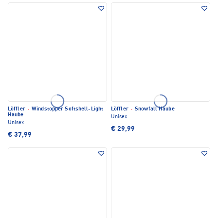
Löffler
·
Windstopper Softshell-Light
Löffler
·
Snowfall Haube
Haube
Unisex
Unisex
€ 29,99
€ 37,99