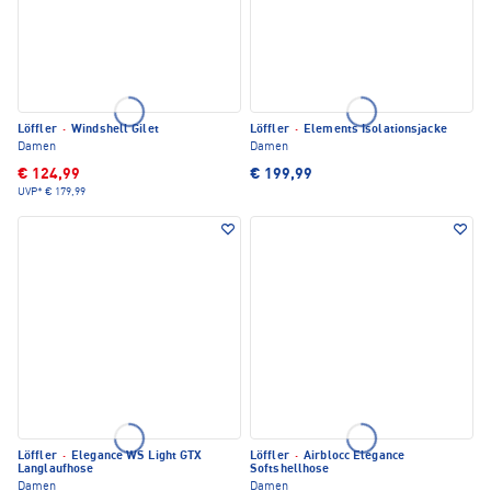
Löffler
·
Windshell Gilet
Löffler
·
Elements Isolationsjacke
Damen
Damen
€ 124,99
€ 199,99
UVP*
€ 179,99
Löffler
·
Elegance WS Light GTX
Löffler
·
Airblocc Elegance
Langlaufhose
Softshellhose
Damen
Damen