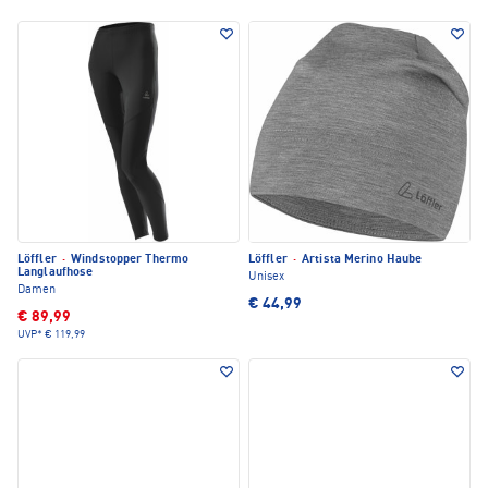
Löffler
·
Windstopper Thermo
Löffler
·
Artista Merino Haube
Langlaufhose
Unisex
Damen
€ 44,99
€ 89,99
UVP*
€ 119,99