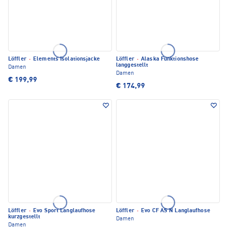
Löffler
·
Elements Isolationsjacke
Löffler
·
Alaska Funktionshose
langgestellt
Damen
Damen
€ 199,99
€ 174,99
Löffler
·
Evo Sport Langlaufhose
Löffler
·
Evo CF AS N Langlaufhose
kurzgestellt
Damen
Damen