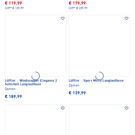
€ 119,99
€ 179,99
UVP*
€ 139,99
UVP*
€ 239,99
Löffler
·
Windstopper Elegance 2
Löffler
·
Sport Micro Langlaufhose
Softshell Langlaufhose
Damen
Damen
€ 139,99
€ 189,99