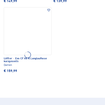
€ 149,99
€ 139,99
Löffler
·
Evo CF AS K Langlaufhose
kurzgestellt
Damen
€ 159,99