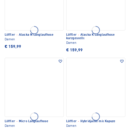
Löffler
·
Alaska N Langlaufhose
Löffler
·
Alaska K Langlaufhose
kurzgestellt
Damen
Damen
€ 159,99
€ 159,99
Löffler
·
Micro Langlaufhose
Löffler
·
Hybridjacke mit Kapuze
Damen
Damen