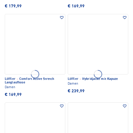
€ 179,99
€ 169,99
Löffler
·
Comfort Active Stretch
Löffler
·
Hybridjacke mit Kapuze
Langlaufhose
Damen
Damen
€ 239,99
€ 169,99