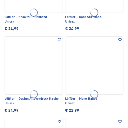
Löffler
·
Snowfall Stirnband
Löffler
·
Race Stirnband
Unisex
Unisex
€ 24,99
€ 24,99
Löffler
·
Design Alloverdruck Haube
Löffler
·
Mono Haube
Unisex
Unisex
€ 24,99
€ 22,99