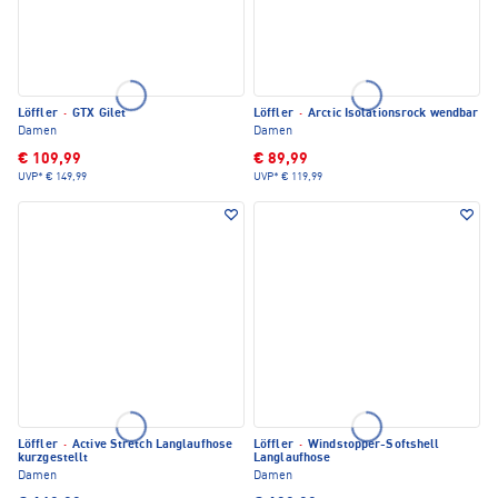
Löffler
·
GTX Gilet
Löffler
·
Arctic Isolationsrock wendbar
Damen
Damen
€ 109,99
€ 89,99
UVP*
€ 149,99
UVP*
€ 119,99
Löffler
·
Active Stretch Langlaufhose
Löffler
·
Windstopper-Softshell
kurzgestellt
Langlaufhose
Damen
Damen