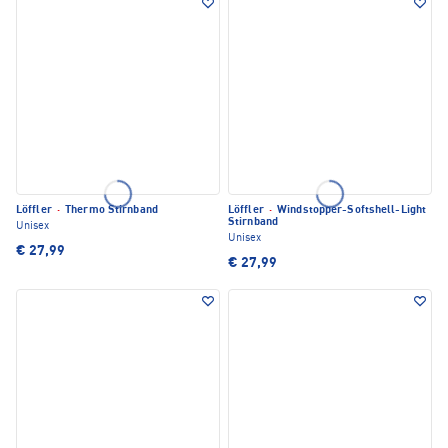
Löffler
·
Thermo Stirnband
Löffler
·
Windstopper-Softshell-Light
Stirnband
Unisex
Unisex
€ 27,99
€ 27,99