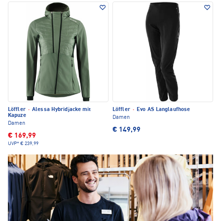
Löffler
·
Alessa Hybridjacke mit
Löffler
·
Evo AS Langlaufhose
Kapuze
Damen
Damen
€ 149,99
€ 169,99
UVP*
€ 239,99