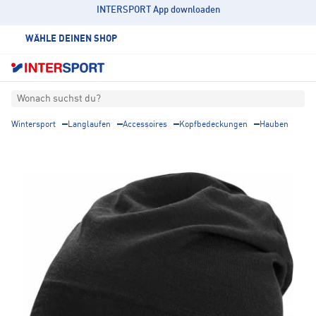
INTERSPORT App downloaden
WÄHLE DEINEN SHOP
Wonach suchst du?
Wintersport
Langlaufen
Accessoires
Kopfbedeckungen
Hauben