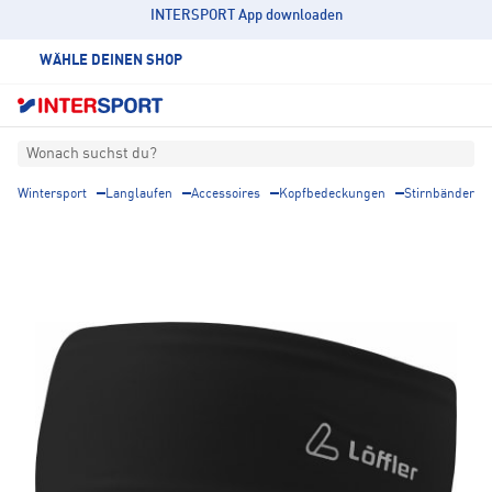
INTERSPORT App downloaden
WÄHLE DEINEN SHOP
Wonach suchst du?
Wintersport
Langlaufen
Accessoires
Kopfbedeckungen
Stirnbänder