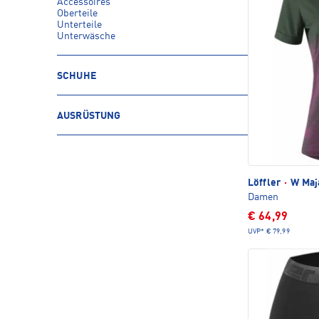
Accessoires
Oberteile
Unterteile
Unterwäsche
SCHUHE
AUSRÜSTUNG
Löffler
·
W Maja
Damen
€ 64,99
UVP*
€ 79,99