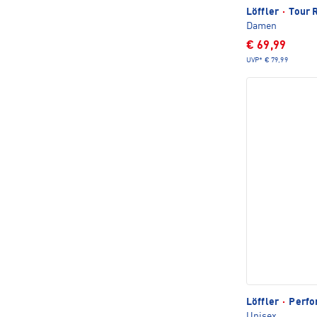
Löffler
·
Tour R
Damen
€ 69,99
UVP*
€ 79,99
Löffler
·
Perfo
Unisex