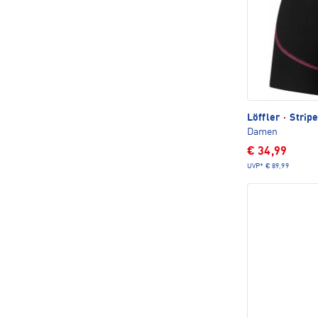
Löffler
·
Stripe
Damen
€ 34,99
UVP*
€ 89,99