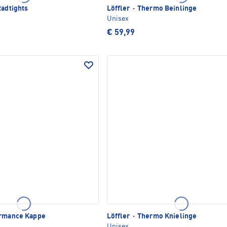
adtights
Löffler
·
Thermo Beinlinge
Unisex
€ 59,99
rmance Kappe
Löffler
·
Thermo Knielinge
Unisex