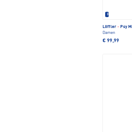
IM SET ERHÄL
Löffler
·
Psy Mi
Damen
€ 99,99