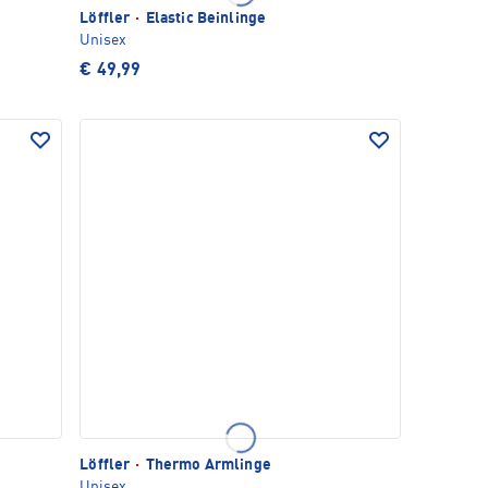
Löffler
·
Elastic Beinlinge
Unisex
€ 49,99
Löffler
·
Thermo Armlinge
Unisex