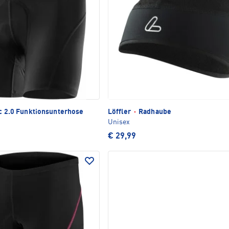
c 2.0 Funktionsunterhose
Löffler
·
Radhaube
Unisex
€ 29,99