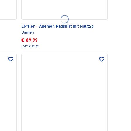
Löffler
·
Anemon Radshirt mit Halfzip
Damen
€ 89,99
UVP*
€ 99,99