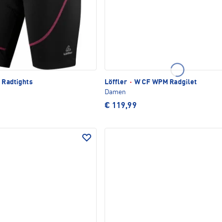
 Radtights
Löffler
·
W CF WPM Radgilet
Damen
€ 119,99