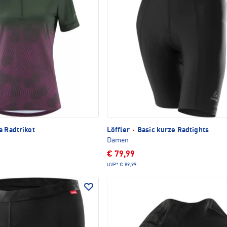
 Radtrikot
Löffler
·
Basic kurze Radtights
Damen
€ 79,99
UVP*
€ 89,99