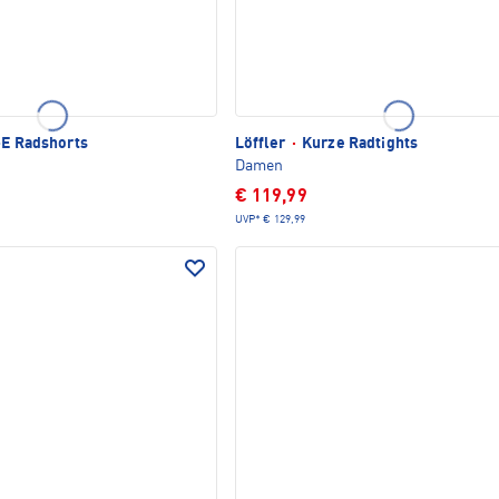
-E Radshorts
Löffler
·
Kurze Radtights
Damen
€ 119,99
UVP*
€ 129,99