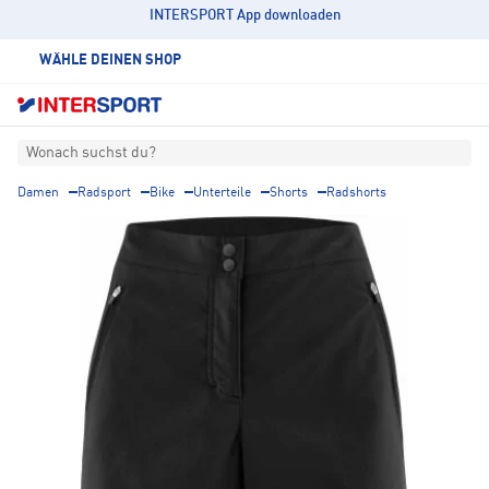
INTERSPORT App downloaden
WÄHLE DEINEN SHOP
Wonach suchst du?
Damen
Radsport
Bike
Unterteile
Shorts
Radshorts