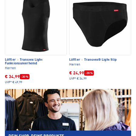
Löffler
·
Transtex Light
Löffler
·
Transtex® Light Slip
Funktionsunterhemd
Herren
Herren
€ 24,99
-28 %
€ 34,99
-30 %
UVP*
€ 34,99
UVP*
€ 49,99