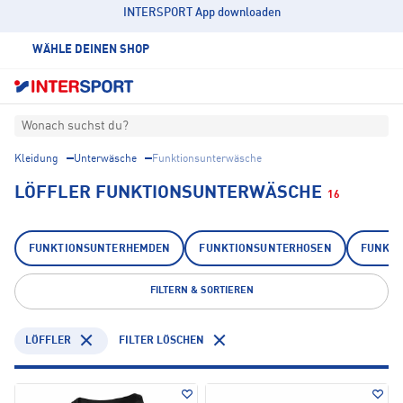
INTERSPORT App downloaden
WÄHLE DEINEN SHOP
Wonach suchst du?
Kleidung
Unterwäsche
Funktionsunterwäsche
LÖFFLER FUNKTIONSUNTERWÄSCHE
16
FUNKTIONSUNTERHEMDEN
FUNKTIONSUNTERHOSEN
FUNKTI
FILTERN & SORTIEREN
LÖFFLER
FILTER LÖSCHEN