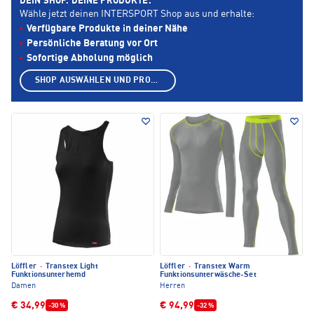
DEIN SHOP. DEINE PRODUKTE.
Wähle jetzt deinen INTERSPORT Shop aus und erhalte:
Verfügbare Produkte in deiner Nähe
Persönliche Beratung vor Ort
Sofortige Abholung möglich
SHOP AUSWÄHLEN UND PRODUKTE ANZEIGEN
Löffler
·
Transtex Light
Löffler
·
Transtex Warm
Funktionsunterhemd
Funktionsunterwäsche-Set
Damen
Herren
€ 34,99
€ 94,99
-30 %
-32 %