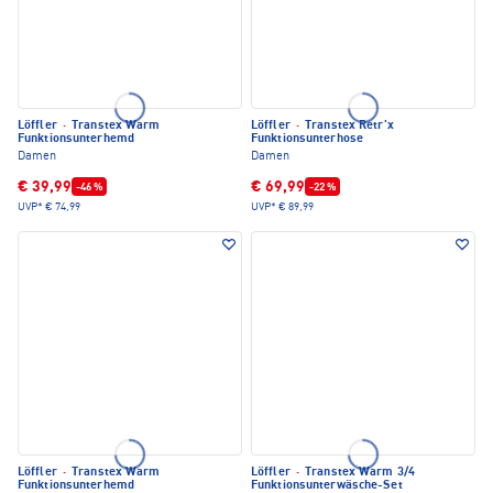
Löffler
·
Transtex Warm
Löffler
·
Transtex Retr'x
Funktionsunterhemd
Funktionsunterhose
Damen
Damen
€ 39,99
€ 69,99
-46 %
-22 %
UVP*
€ 74,99
UVP*
€ 89,99
Löffler
·
Transtex Warm
Löffler
·
Transtex Warm 3/4
Funktionsunterhemd
Funktionsunterwäsche-Set