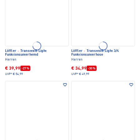
Löffler
·
Transtex® Light
Löffler
·
Transtex® Light 3/4
Funktionsunterhemd
Funktionsunterhose
Herren
Herren
€ 39,99
€ 34,99
-27 %
-30 %
UVP*
€ 54,99
UVP*
€ 49,99