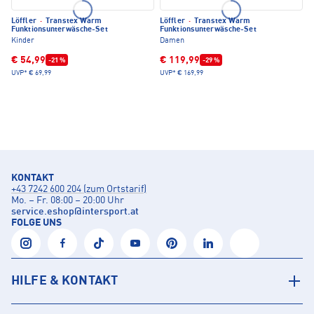
Löffler
·
Transtex Warm
Löffler
·
Transtex Warm
Funktionsunterwäsche-Set
Funktionsunterwäsche-Set
Kinder
Damen
€ 54,99
€ 119,99
-21 %
-29 %
UVP*
€ 69,99
UVP*
€ 169,99
KONTAKT
+43 7242 600 204 (zum Ortstarif)
Mo. – Fr. 08:00 – 20:00 Uhr
service.eshop
@
intersport.at
FOLGE UNS
HILFE & KONTAKT