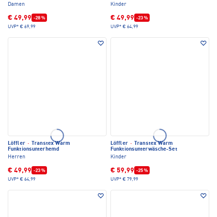
Damen
Kinder
€ 49,99
€ 49,99
-28 %
-23 %
UVP*
€ 69,99
UVP*
€ 64,99
Löffler
·
Transtex Warm
Löffler
·
Transtex Warm
Funktionsunterhemd
Funktionsunterwäsche-Set
Herren
Kinder
€ 49,99
€ 59,99
-23 %
-25 %
UVP*
€ 64,99
UVP*
€ 79,99