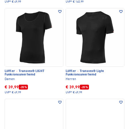
UVP*
€ 49,99
UVP*
€ 140,99
Löffler
·
Transtex® LIGHT
Löffler
·
Transtex® Light
Funktionsunterhemd
Funktionsunterhemd
Damen
Herren
€ 39,99
€ 39,99
-20 %
-20 %
UVP*
€ 49,99
UVP*
€ 49,99