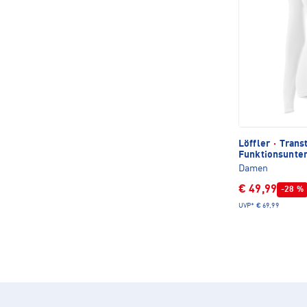
Löffler
·
Trans
Funktionsunte
Damen
€ 49,99
-28 %
UVP*
€ 69,99