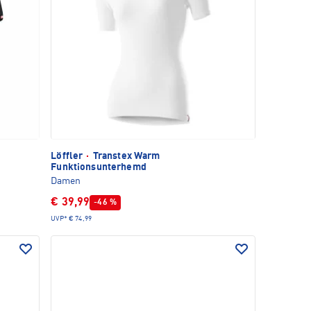
Löffler
·
Transtex Warm
Funktionsunterhemd
Damen
€ 39,99
-46 %
UVP*
€ 74,99