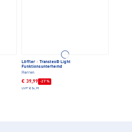
Löffler
·
Transtex® Light
Funktionsunterhemd
Herren
€ 39,99
-27 %
UVP*
€ 54,99