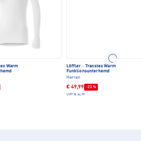
tex Warm
Löffler
·
Transtex Warm
rhemd
Funktionsunterhemd
Herren
€ 49,99
-23 %
UVP*
€ 64,99