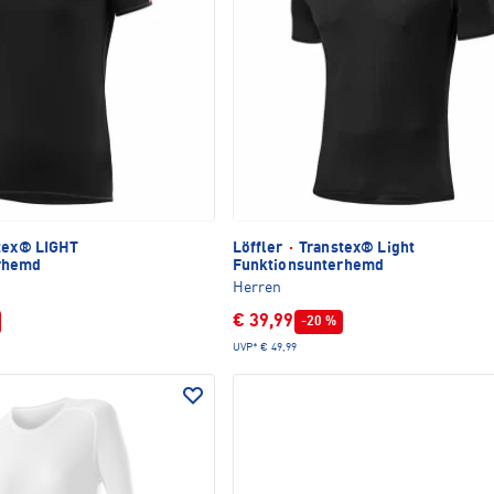
tex® LIGHT
Löffler
·
Transtex® Light
rhemd
Funktionsunterhemd
Herren
€ 39,99
-20 %
UVP*
€ 49,99