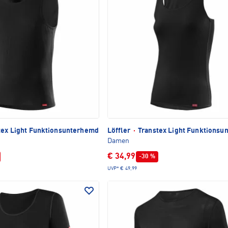
tex Light Funktionsunterhemd
Löffler
·
Transtex Light Funktionsu
Damen
€ 34,99
-30 %
UVP*
€ 49,99