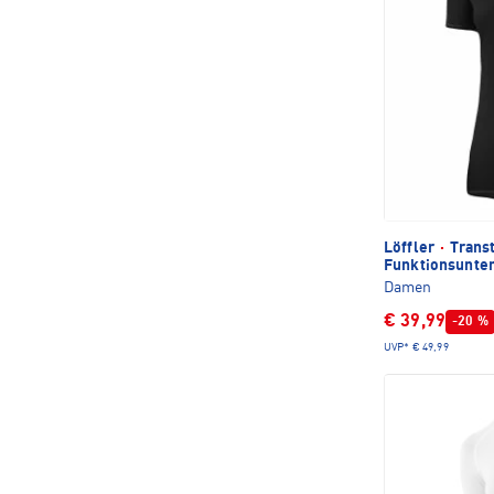
Löffler
·
Trans
Funktionsunte
Damen
€ 39,99
-20 %
UVP*
€ 49,99