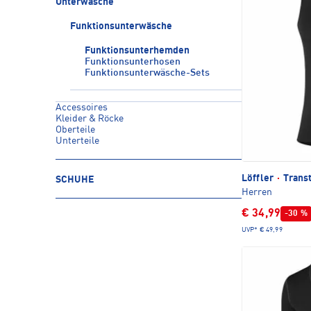
Unterwäsche
Funktionsunterwäsche
Funktionsunterhemden
Funktionsunterhosen
Funktionsunterwäsche-Sets
Accessoires
Kleider & Röcke
Oberteile
Unterteile
Löffler
·
Trans
SCHUHE
Herren
€ 34,99
-30 %
UVP*
€ 49,99