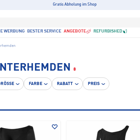
Gratis Abholung im Shop
LE WERBUNG
BESTER SERVICE
ANGEBOTE
REFURBISHED
erhemden
UNTERHEMDEN
8
GRÖSSE
FARBE
RABATT
PREIS