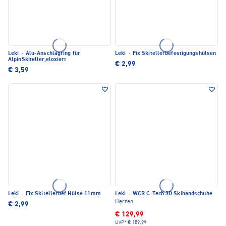
Leki
·
Alu-Anschlagring für
Leki
·
Fix Skitellerbefestigungshülsen
AlpinSkiteller,eloxiert
€ 2,99
€ 3,59
Leki
·
Fix Skitellerbef.Hülse 11mm
Leki
·
WCR C-Tech 3D Skihandschuhe
Herren
€ 2,99
€ 129,99
UVP*
€ 159,99