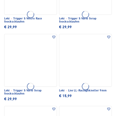
Leki
·
Trigger S Velcro Race
Leki
·
Trigger S Vario Strap
Stockschlaufen
Stockschlaufen
€ 29,99
€ 29,99
Leki
·
Trigger S Vario Strap
Leki
·
Lite LL-RacingSkiteller 9mm
Stockschlaufen
€ 15,99
€ 29,99