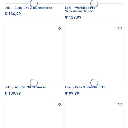
Leki
·
Guide Lite 2 Tourenstöcke
Leki
·
Worldcup Pro
Schienbeinschoner
€ 134,99
€ 129,99
Leki
·
WCR SL 3D Skistöcke
Leki
·
Peak 3 Tourenstöcke
€ 109,99
€ 99,99