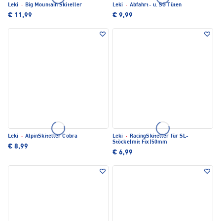
Leki
·
Big Mountain Skiteller
Leki
·
Abfahrt- u. SG Tüten
€ 11,99
€ 9,99
Leki
·
AlpinSkiteller Cobra
Leki
·
RacingSkiteller für SL-
Stöcke(mit Fix)50mm
€ 8,99
€ 6,99