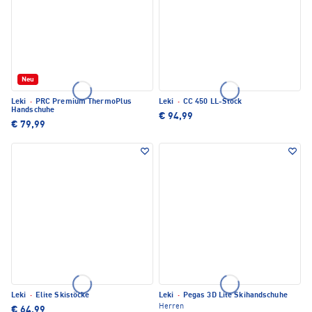
Neu
Leki
·
PRC Premium ThermoPlus
Leki
·
CC 450 LL-Stock
Handschuhe
€ 94,99
€ 79,99
Leki
·
Elite Skistöcke
Leki
·
Pegas 3D Lite Skihandschuhe
Herren
€ 64,99