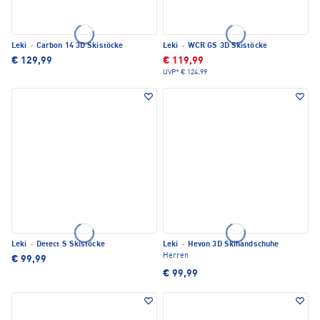
Leki
·
Carbon 14 3D Skistöcke
Leki
·
WCR GS 3D Skistöcke
€ 129,99
€ 119,99
UVP*
€ 124,99
Leki
·
Detect S Skistöcke
Leki
·
Hevon 3D Skihandschuhe
Herren
€ 99,99
€ 99,99