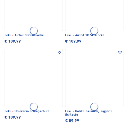
Leki
·
Airfoil 3D Skistöcke
Leki
·
Airfoil 3D Skistöcke
€ 109,99
€ 109,99
Leki
·
Unterarm Schlagschutz
Leki
·
Bold S Skistock,Trigger S
Schlaufe
€ 109,99
€ 89,99