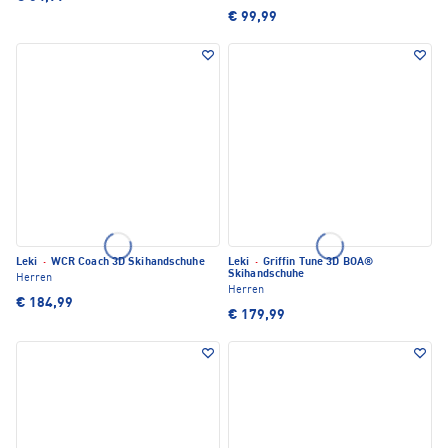
€ 99,99
Leki
·
WCR Coach 3D Skihandschuhe
Leki
·
Griffin Tune 3D BOA®
Skihandschuhe
Herren
Herren
€ 184,99
€ 179,99