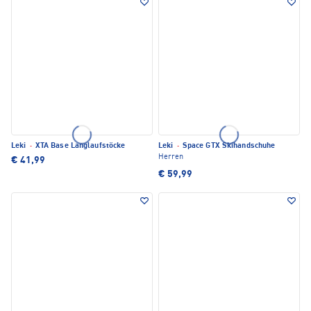
Leki
·
XTA Base Langlaufstöcke
Leki
·
Space GTX Skihandschuhe
Herren
€ 41,99
€ 59,99