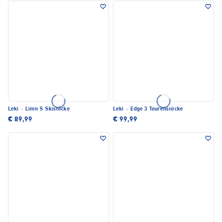
Leki
·
Limit S Skistöcke
Leki
·
Edge 3 Tourenstöcke
€ 89,99
€ 99,99