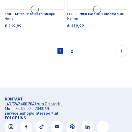
Leki
·
Griffin Base 3D Fäustlinge
Leki
·
Griffin Base 3D Skihandschuhe
Herren
Herren
€ 119,99
€ 119,99
1
2
KONTAKT
+43 7242 600 204 (zum Ortstarif)
Mo. – Fr. 08:00 – 20:00 Uhr
service.eshop
@
intersport.at
FOLGE UNS