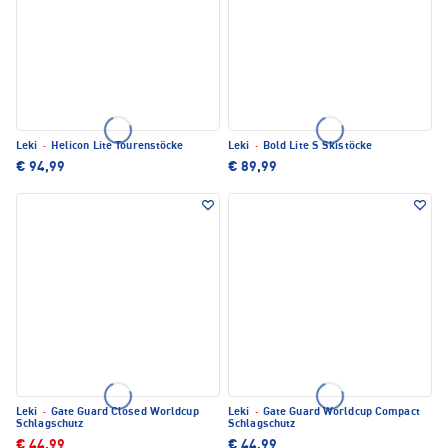
Leki
·
Helicon Lite Tourenstöcke
Leki
·
Bold Lite S Skistöcke
€ 94,99
€ 89,99
Leki
·
Gate Guard Closed Worldcup
Leki
·
Gate Guard Worldcup Compact
Schlagschutz
Schlagschutz
€ 44,99
€ 44,99