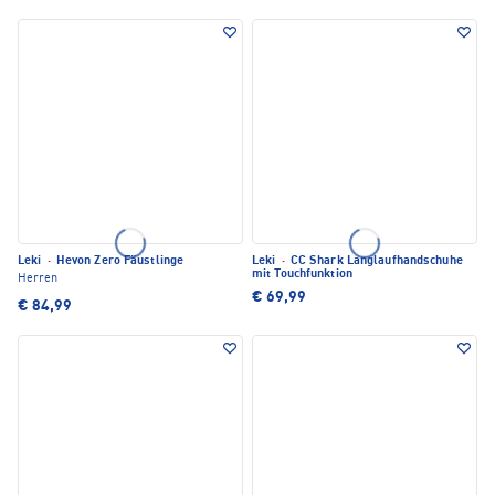
Leki
·
Hevon Zero Fäustlinge
Leki
·
CC Shark Langlaufhandschuhe
mit Touchfunktion
Herren
€ 69,99
€ 84,99