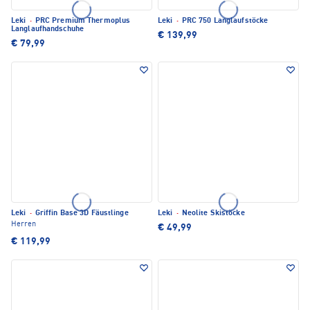
Leki
·
PRC Premium Thermoplus
Leki
·
PRC 750 Langlaufstöcke
Langlaufhandschuhe
€ 139,99
€ 79,99
Leki
·
Griffin Base 3D Fäustlinge
Leki
·
Neolite Skistöcke
Herren
€ 49,99
€ 119,99