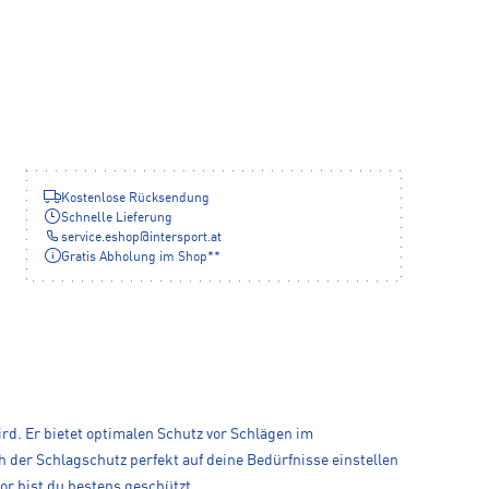
Kostenlose Rücksendung
Schnelle Lieferung
service.eshop
@
intersport.at
Gratis Abholung im Shop**
rd. Er bietet optimalen Schutz vor Schlägen im
h der Schlagschutz perfekt auf deine Bedürfnisse einstellen
r bist du bestens geschützt.