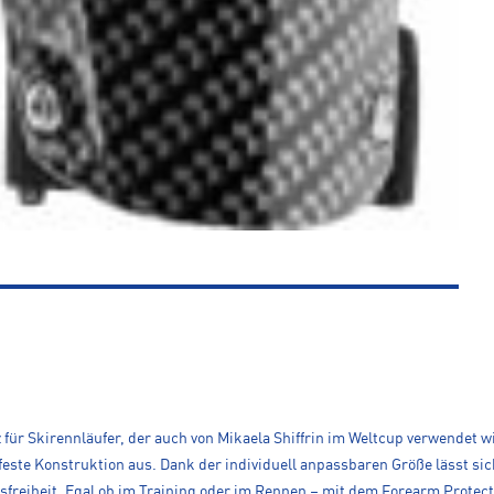
für Skirennläufer, der auch von Mikaela Shiffrin im Weltcup verwendet wi
este Konstruktion aus. Dank der individuell anpassbaren Größe lässt sic
reiheit. Egal ob im Training oder im Rennen – mit dem Forearm Protecto