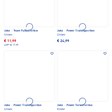
Jako
·
Team Fußballtrikot
Jako
·
Power Trainingstrikot
Unisex
Unisex
€ 11,99
€ 24,99
UVP*
€ 17,99
Jako
·
Power Trainingstrikot
Jako
·
Power Torwarttrikot
Unisex
Kinder