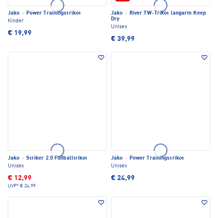
Jako
·
Power Trainingstrikot
Jako
·
River TW-Trikot langarm Keep
Dry
Kinder
Unisex
€ 19,99
€ 39,99
Jako
·
Striker 2.0 Fußballtrikot
Jako
·
Power Trainingstrikot
Unisex
Unisex
€ 12,99
€ 24,99
UVP*
€ 24,99