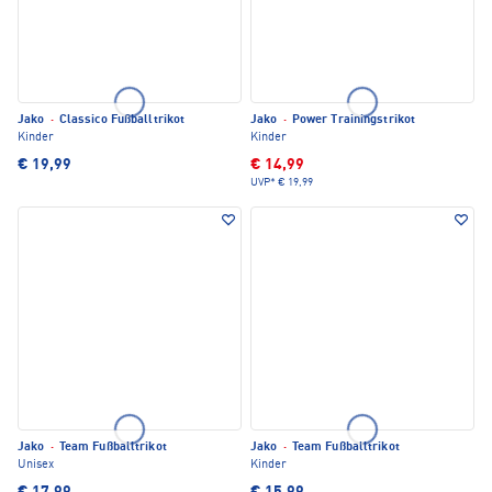
Jako
·
Classico Fußballtrikot
Jako
·
Power Trainingstrikot
Kinder
Kinder
€ 19,99
€ 14,99
UVP*
€ 19,99
Jako
·
Team Fußballtrikot
Jako
·
Team Fußballtrikot
Unisex
Kinder