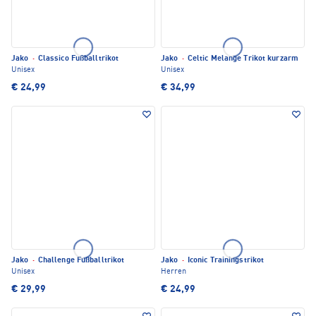
Jako
·
Classico Fußballtrikot
Jako
·
Celtic Melange Trikot kurzarm
Unisex
Unisex
€ 24,99
€ 34,99
Jako
·
Challenge Fußballtrikot
Jako
·
Iconic Trainingstrikot
Unisex
Herren
€ 29,99
€ 24,99