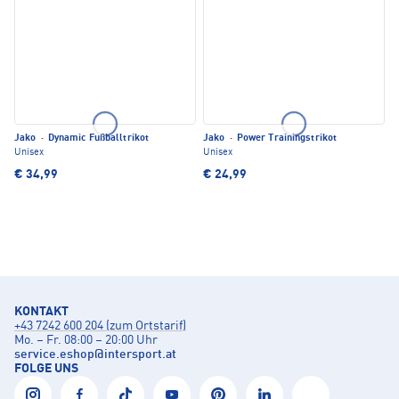
Jako
·
Dynamic Fußballtrikot
Jako
·
Power Trainingstrikot
Unisex
Unisex
€ 34,99
€ 24,99
KONTAKT
+43 7242 600 204 (zum Ortstarif)
Mo. – Fr. 08:00 – 20:00 Uhr
service.eshop
@
intersport.at
FOLGE UNS