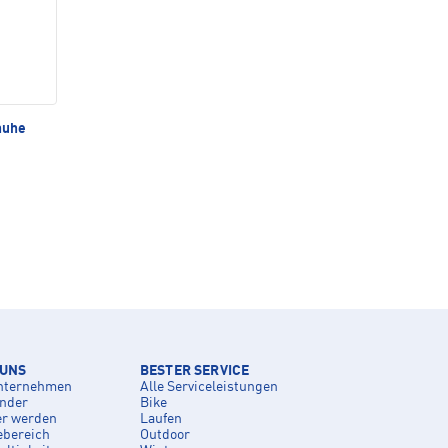
huhe
 UNS
BESTER SERVICE
nternehmen
Alle Serviceleistungen
inder
Bike
er werden
Laufen
ebereich
Outdoor