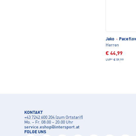
Jako
·
Paceflow
Herren
€ 44,99
UVP*
€ 59,99
KONTAKT
+43 7242 600 204 (zum Ortstarif)
Mo. – Fr. 08:00 – 20:00 Uhr
service.eshop
@
intersport.at
FOLGE UNS