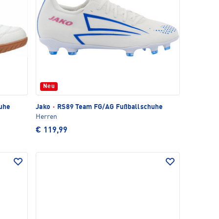
Neu
uhe
Jako
·
RS89 Team FG/AG Fußballschuhe
Herren
€ 119,99