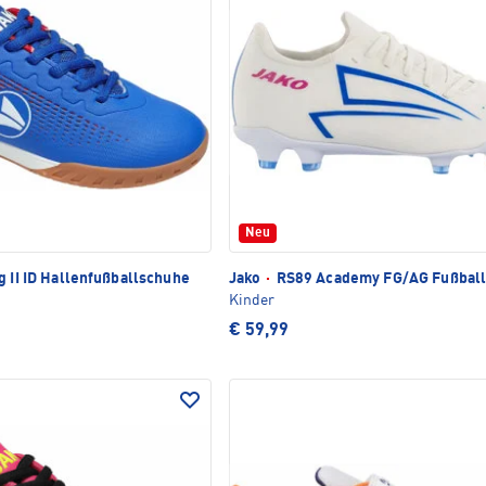
Neu
g II ID Hallenfußballschuhe
Jako
·
RS89 Academy FG/AG Fußbal
Kinder
€ 59,99