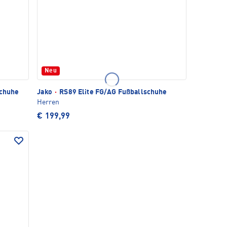
Neu
schuhe
Jako
·
RS89 Elite FG/AG Fußballschuhe
Herren
€ 199,99