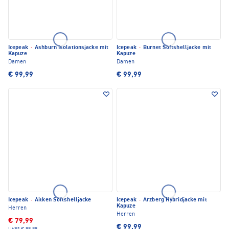
Icepeak
·
Ashburn Isolationsjacke mit
Icepeak
·
Burnet Softshelljacke mit
Kapuze
Kapuze
Damen
Damen
€ 99,99
€ 99,99
Icepeak
·
Aitken Softshelljacke
Icepeak
·
Arzberg Hybridjacke mit
Kapuze
Herren
Herren
€ 79,99
€ 99,99