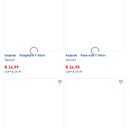
Icepeak
·
Pangburn T-Shirt
Icepeak
·
Paterson T-Shirt
Damen
Herren
€ 24,99
€ 24,99
UVP*
€ 29,99
UVP*
€ 29,99