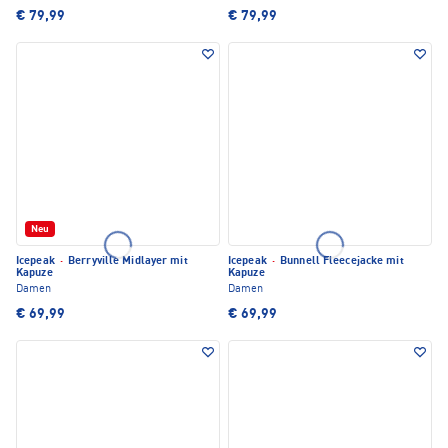
€ 79,99
€ 79,99
Neu
Icepeak
·
Berryville Midlayer mit
Icepeak
·
Bunnell Fleecejacke mit
Kapuze
Kapuze
Damen
Damen
€ 69,99
€ 69,99