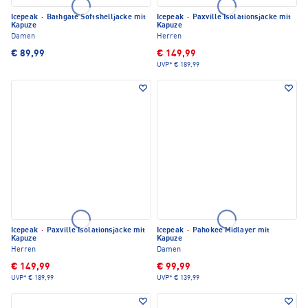
Icepeak
·
Bathgate Softshelljacke mit
Icepeak
·
Paxville Isolationsjacke mit
Kapuze
Kapuze
Damen
Herren
€ 89,99
€ 149,99
UVP*
€ 189,99
Icepeak
·
Paxville Isolationsjacke mit
Icepeak
·
Pahokee Midlayer mit
Kapuze
Kapuze
Herren
Damen
€ 149,99
€ 99,99
UVP*
€ 189,99
UVP*
€ 139,99