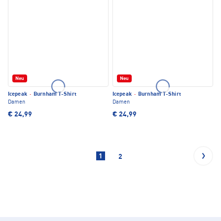
Neu
Neu
Icepeak
·
Burnham T-Shirt
Icepeak
·
Burnham T-Shirt
Damen
Damen
€ 24,99
€ 24,99
1
2