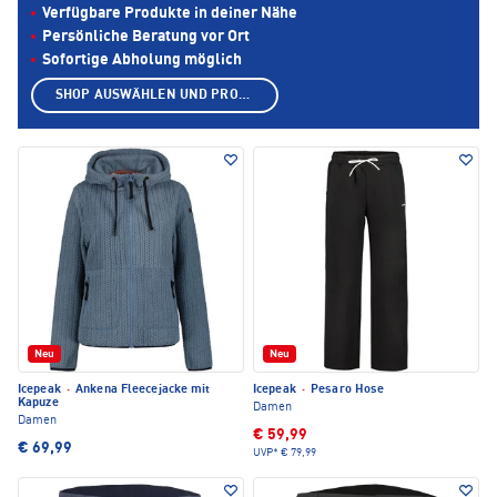
Verfügbare Produkte in deiner Nähe
Persönliche Beratung vor Ort
Sofortige Abholung möglich
SHOP AUSWÄHLEN UND PRODUKTE ANZEIGEN
Neu
Neu
Icepeak
·
Ankena Fleecejacke mit
Icepeak
·
Pesaro Hose
Kapuze
Damen
Damen
€ 59,99
€ 69,99
UVP*
€ 79,99