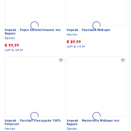
Icepeak
·
Poyen Softshellmantel mit
Icepeak
·
Pasewalk Midlayer
Kapuze
Herren
Damen
€ 89,99
€ 99,99
UVP*
€ 119,99
UVP*
€ 139,99
Icepeak
·
Parshall Fleecejacke 100%
Icepeak
·
Matherville Midlayer mit
Polyester
Kapuze
Herren
Damen