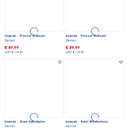
Icepeak
·
Prosser Midlayer
Icepeak
·
Prosser Midlayer
Damen
Damen
€ 89,99
€ 89,99
UVP*
€ 119,99
UVP*
€ 119,99
Icepeak
·
Altan Hybridgilet
Icepeak
·
Athol Wanderhose
Herren
Herren