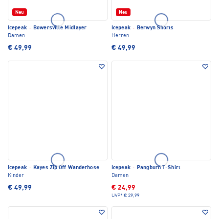
Neu
Neu
Icepeak
·
Bowersville Midlayer
Icepeak
·
Berwyn Shorts
Damen
Herren
€ 49,99
€ 49,99
Icepeak
·
Kayes Zip Off Wanderhose
Icepeak
·
Pangburn T-Shirt
Kinder
Damen
€ 49,99
€ 24,99
UVP*
€ 29,99