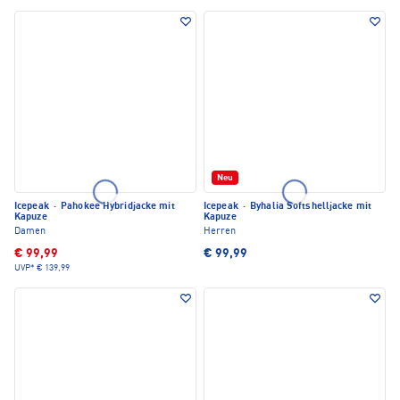
Neu
Icepeak
·
Pahokee Hybridjacke mit
Icepeak
·
Byhalia Softshelljacke mit
Kapuze
Kapuze
Damen
Herren
€ 99,99
€ 99,99
UVP*
€ 139,99