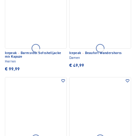
Icepeak
·
Barmstedt Softshelljacke
Icepeak
·
Beaufort Wandershorts
mit Kapuze
Damen
Herren
€ 49,99
€ 99,99