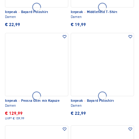
Icepeak
·
Bayard Poloshirt
Icepeak
·
Middlefield T-Shirt
Damen
Damen
€ 22,99
€ 19,99
Icepeak
·
Peosta Gilet mit Kapuze
Icepeak
·
Bayard Poloshirt
Damen
Damen
€ 129,99
€ 22,99
UVP*
€ 159,99