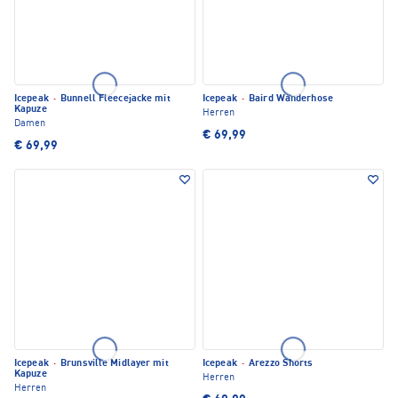
Icepeak
·
Bunnell Fleecejacke mit
Icepeak
·
Baird Wanderhose
Kapuze
Herren
Damen
€ 69,99
€ 69,99
Icepeak
·
Brunsville Midlayer mit
Icepeak
·
Arezzo Shorts
Kapuze
Herren
Herren