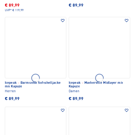
€ 89,99
€ 89,99
UVP*
€ 119,99
Icepeak
·
Barmstedt Softshelljacke
Icepeak
·
Matherville Midlayer mit
mit Kapuze
Kapuze
Herren
Damen
€ 89,99
€ 89,99