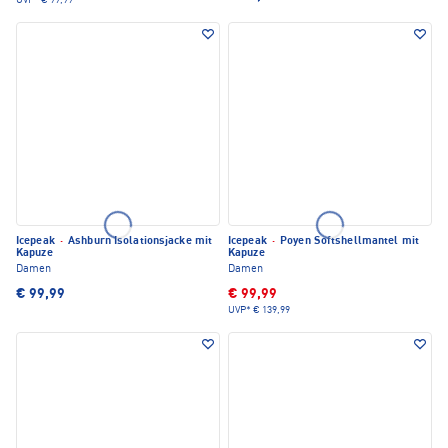
UVP*
€ 99,99
Icepeak
·
Ashburn Isolationsjacke mit
Icepeak
·
Poyen Softshellmantel mit
Kapuze
Kapuze
Damen
Damen
€ 99,99
€ 99,99
UVP*
€ 139,99