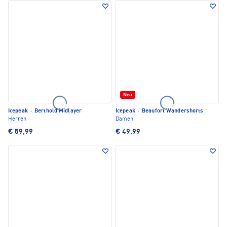
Neu
Icepeak
·
Berthold Midlayer
Icepeak
·
Beaufort Wandershorts
Herren
Damen
€ 59,99
€ 49,99