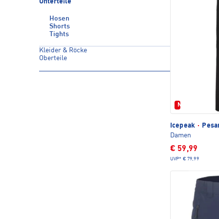
Unterteile
Hosen
Shorts
Tights
Kleider & Röcke
Oberteile
Neu
Icepeak
·
Pesa
Damen
€ 59,99
UVP*
€ 79,99