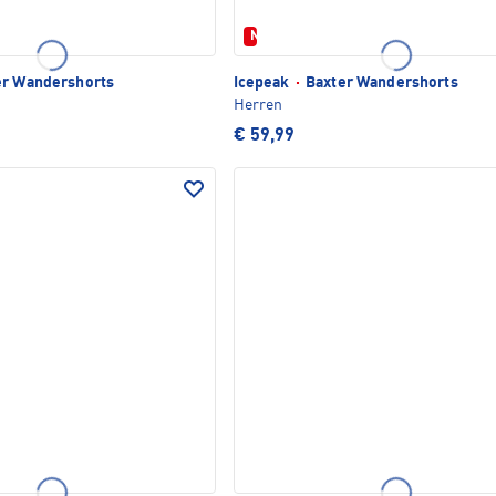
Neu
r Wandershorts
Icepeak
·
Baxter Wandershorts
Herren
€ 59,99