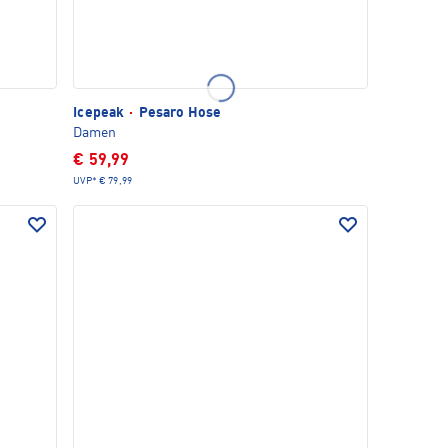
Icepeak
·
Pesaro Hose
Damen
€ 59,99
UVP*
€ 79,99