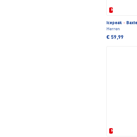
Neu
Icepeak
·
Baxte
Herren
€ 59,99
Neu