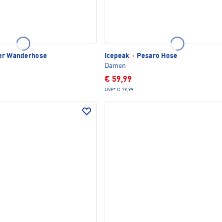
er Wanderhose
Icepeak
·
Pesaro Hose
Damen
€ 59,99
UVP*
€ 79,99