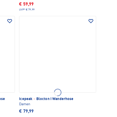
€ 59,99
UVP*
€ 79,99
ose
Icepeak
·
Blocton I Wanderhose
Damen
€ 79,99