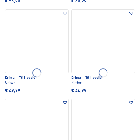
€ 54,99
€ 49,99
Erima
·
TS Hoodie
Erima
·
TS Hoodie
Unisex
Kinder
€ 49,99
€ 44,99