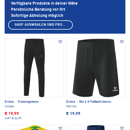
Verfügbare Produkte in deiner Nähe
Persönliche Beratung vor Ort
Sofortige Abholung möglich
SHOP AUSWÄHLEN UND PRODUKTE ANZEIGEN
Erima
·
Trainingshose
Erima
·
Rio 2.0 Fußballshorts
Unisex
Herren
€ 19,99
€ 19,99
UVP*
€ 34,99