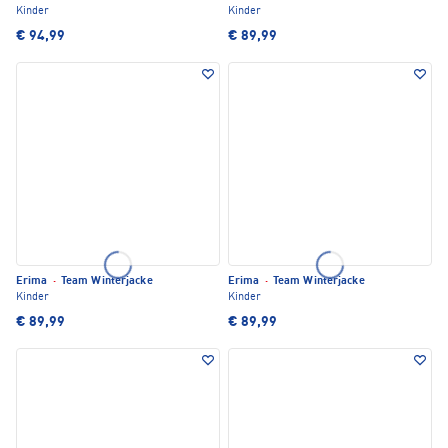
Kinder
Kinder
€ 94,99
€ 89,99
Erima
·
Team Winterjacke
Erima
·
Team Winterjacke
Kinder
Kinder
€ 89,99
€ 89,99