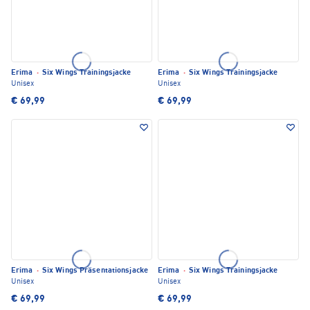
Erima
·
Six Wings Trainingsjacke
Erima
·
Six Wings Trainingsjacke
Unisex
Unisex
€ 69,99
€ 69,99
Erima
·
Six Wings Präsentationsjacke
Erima
·
Six Wings Trainingsjacke
Unisex
Unisex
€ 69,99
€ 69,99