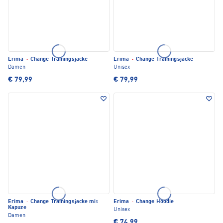
Erima
·
Change Trainingsjacke
Erima
·
Change Trainingsjacke
Damen
Unisex
€ 79,99
€ 79,99
Erima
·
Change Trainingsjacke mit
Erima
·
Change Hoodie
Kapuze
Unisex
Damen
€ 74,99