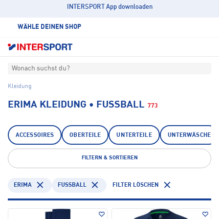
INTERSPORT App downloaden
WÄHLE DEINEN SHOP
Wonach suchst du?
Kleidung
ERIMA KLEIDUNG • FUSSBALL
773
ACCESSOIRES
OBERTEILE
UNTERTEILE
UNTERWÄSCHE
FILTERN & SORTIEREN
ERIMA
FUSSBALL
FILTER LÖSCHEN