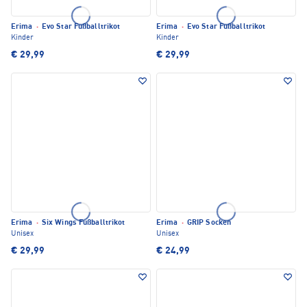
Erima
·
Evo Star Fußballtrikot
Erima
·
Evo Star Fußballtrikot
Kinder
Kinder
€ 29,99
€ 29,99
Erima
·
Six Wings Fußballtrikot
Erima
·
GRIP Socken
Unisex
Unisex
€ 29,99
€ 24,99