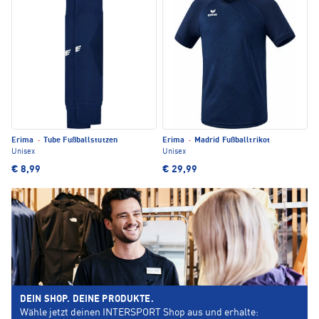
Erima
·
Tube Fußballstutzen
Erima
·
Madrid Fußballtrikot
Unisex
Unisex
€ 8,99
€ 29,99
DEIN SHOP. DEINE PRODUKTE.
Wähle jetzt deinen INTERSPORT Shop aus und erhalte: