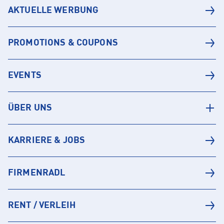
AKTUELLE WERBUNG
PROMOTIONS & COUPONS
EVENTS
ÜBER UNS
KARRIERE & JOBS
FIRMENRADL
RENT / VERLEIH