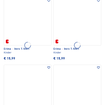
Neu
Neu
Erima
·
Intro T-Shirt
Erima
·
Intro T-Shirt
Kinder
Kinder
€ 15,99
€ 15,99