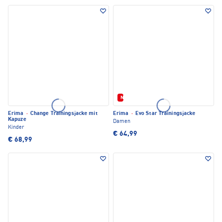
Neu
Erima
·
Change Trainingsjacke mit
Erima
·
Evo Star Trainingsjacke
Kapuze
Damen
Kinder
€ 64,99
€ 68,99