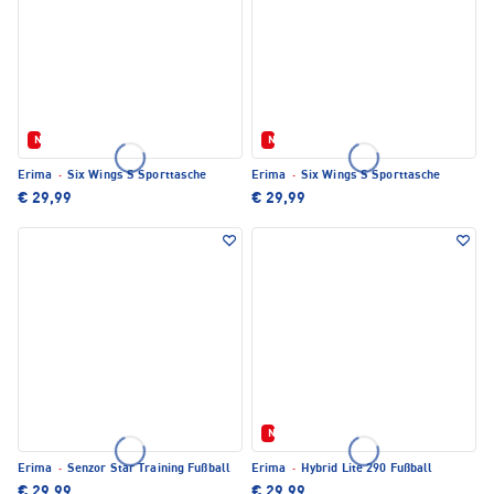
Neu
Neu
Erima
·
Six Wings S Sporttasche
Erima
·
Six Wings S Sporttasche
€ 29,99
€ 29,99
Neu
Erima
·
Senzor Star Training Fußball
Erima
·
Hybrid Lite 290 Fußball
€ 29,99
€ 29,99