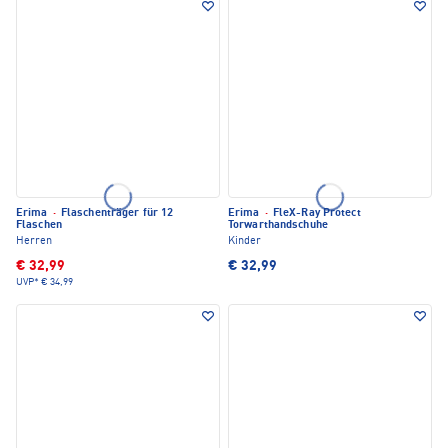
Erima
·
Flaschenträger für 12
Erima
·
FleX-Ray Protect
Flaschen
Torwarthandschuhe
Herren
Kinder
€ 32,99
€ 32,99
UVP*
€ 34,99