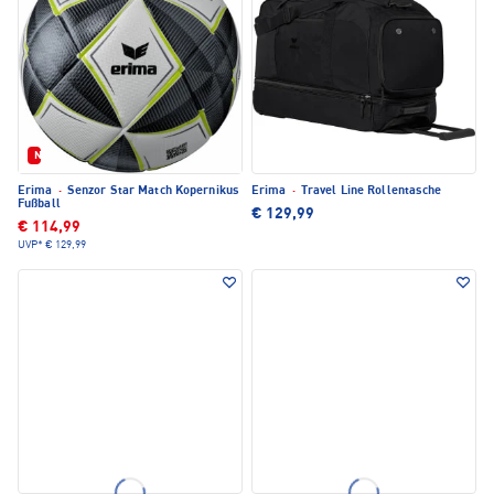
Neu
Erima
·
Senzor Star Match Kopernikus
Erima
·
Travel Line Rollentasche
Fußball
€ 129,99
€ 114,99
UVP*
€ 129,99