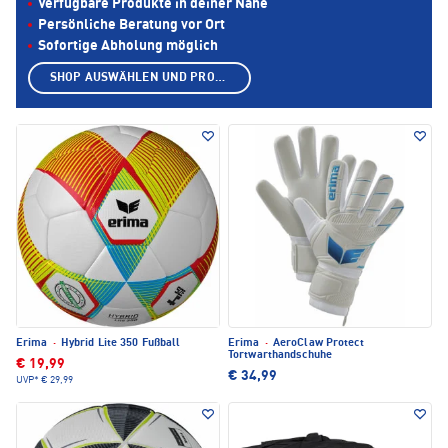
Verfügbare Produkte in deiner Nähe
Persönliche Beratung vor Ort
Sofortige Abholung möglich
SHOP AUSWÄHLEN UND PRODUKTE ANZEIGEN
Erima
·
Hybrid Lite 350 Fußball
Erima
·
AeroClaw Protect
Tortwarthandschuhe
€ 19,99
€ 34,99
UVP*
€ 29,99