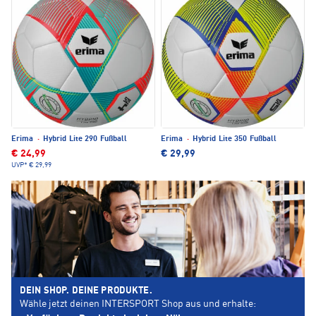
Erima
·
Hybrid Lite 290 Fußball
Erima
·
Hybrid Lite 350 Fußball
€ 24,99
€ 29,99
UVP*
€ 29,99
DEIN SHOP. DEINE PRODUKTE.
Wähle jetzt deinen INTERSPORT Shop aus und erhalte: