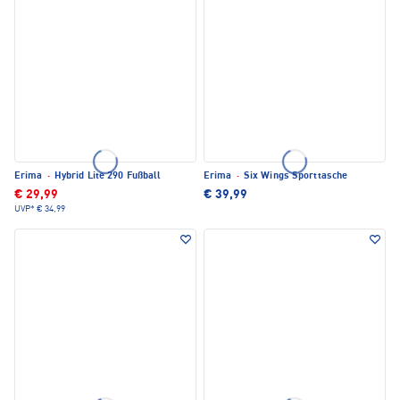
Erima
·
Hybrid Lite 290 Fußball
Erima
·
Six Wings Sporttasche
€ 29,99
€ 39,99
UVP*
€ 34,99