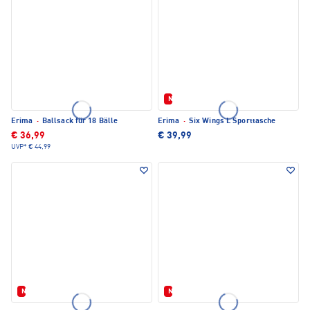
Neu
Erima
·
Ballsack für 18 Bälle
Erima
·
Six Wings L Sporttasche
€ 36,99
€ 39,99
UVP*
€ 44,99
Neu
Neu