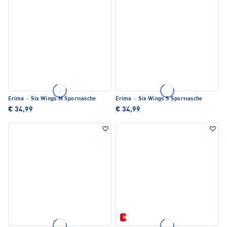
Erima
·
Six Wings M Sporttasche
Erima
·
Six Wings S Sporttasche
€ 34,99
€ 34,99
Neu