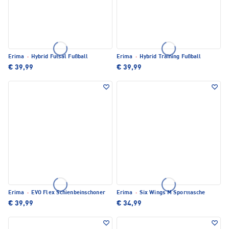
Erima
·
Hybrid Futsal Fußball
Erima
·
Hybrid Training Fußball
€ 39,99
€ 39,99
Erima
·
EVO Flex Schienbeinschoner
Erima
·
Six Wings M Sporttasche
€ 39,99
€ 34,99