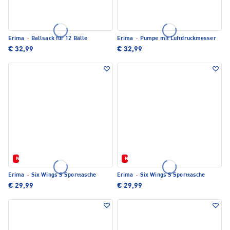
Erima
·
Ballsack für 12 Bälle
Erima
·
Pumpe mit Luftdruckmesser
€ 32,99
€ 32,99
Neu
Neu
Erima
·
Six Wings S Sporttasche
Erima
·
Six Wings S Sporttasche
€ 29,99
€ 29,99