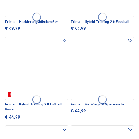
Erima
·
Markierungshütchen Set
Erima
·
Hybrid Training 2.0 Fussball
€ 49,99
€ 44,99
Neu
Erima
·
Hybrid Training 2.0 Fußball
Erima
·
Six Wings M Sporttasche
Kinder
€ 44,99
€ 44,99