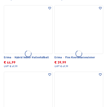
Erima
·
Hybrid Indoor Hallenfußball
Erima
·
Flex Koordinationsleiter
€ 44,99
€ 39,99
UVP*
€ 49,99
UVP*
€ 49,99