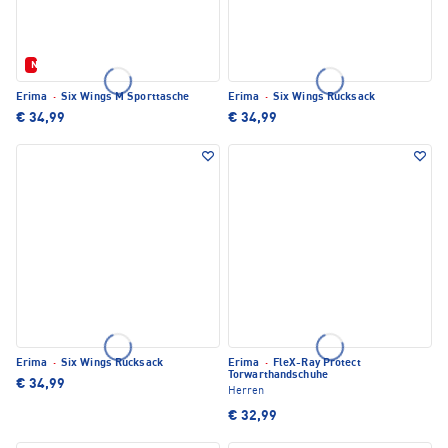
Neu
Erima
·
Six Wings M Sporttasche
Erima
·
Six Wings Rucksack
€ 34,99
€ 34,99
Erima
·
Six Wings Rucksack
Erima
·
FleX-Ray Protect
Torwarthandschuhe
€ 34,99
Herren
€ 32,99