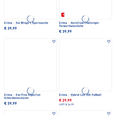
Neu
Erima
·
Six Wings L Sporttasche
Erima
·
AeroClaw Challenger
Torwarthanschuhe
€ 39,99
€ 39,99
Erima
·
Evo Flex Superlite
Erima
·
Hybrid Lite 350 Fußball
Schienbeinschoner
€ 29,99
€ 39,99
UVP*
€ 34,99