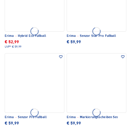
Erima
·
Hybrid Eco Fußball
Erima
·
Senzor Star Pro Fußball
€ 52,99
€ 59,99
UVP*
€ 59,99
Erima
·
Senzor Pro Fußball
Erima
·
Markierungsscheiben Set
€ 59,99
€ 59,99