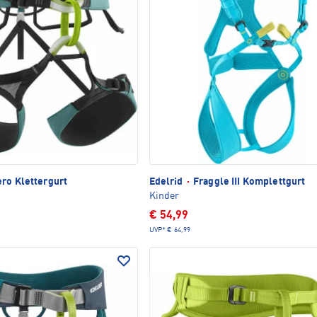
ro Klettergurt
Edelrid
·
Fraggle III Komplettgurt
Kinder
€ 54,99
UVP*
€ 64,99