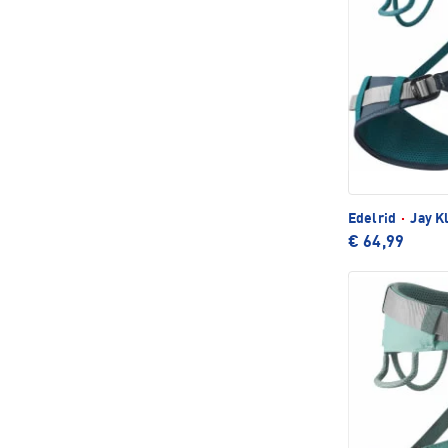
Edelrid
·
Jay K
€ 64,99