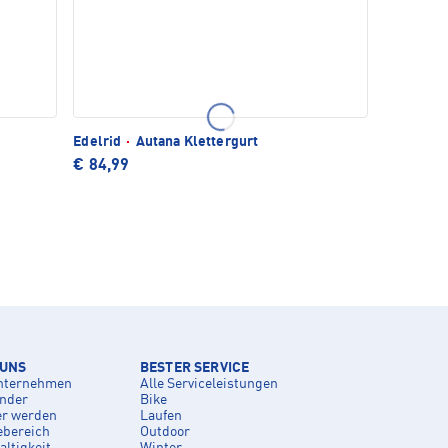
Edelrid
·
Autana Klettergurt
€ 84,99
 UNS
BESTER SERVICE
nternehmen
Alle Serviceleistungen
inder
Bike
er werden
Laufen
ebereich
Outdoor
ltigkeit
Winter