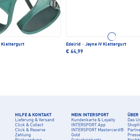
 Klettergurt
Edelrid
·
Jayne IV Klettergurt
€ 64,99
HILFE & KONTAKT
MEIN INTERSPORT
ÜBER
Lieferung & Versand
Kundenkarte & Loyalty
Das U
Click & Collect
INTERSPORT App
Shopf
Click & Reserve
INTERSPORT Mastercard®
Partn
Zahlung
Gold
Press
Rücksendung
Gutscheinkarte
Nachha