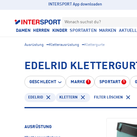
INTERSPORT App downloaden
Wonach suchst du?
DAMEN
HERREN
KINDER
SPORTARTEN
MARKEN
AKTUEL
Ausrüstung
Kletterausrüstung
Klettergurte
EDELRID KLETTERGUR
GESCHLECHT
MARKE
SPORTART
1
1
EDELRID
KLETTERN
FILTER LÖSCHEN
AUSRÜSTUNG