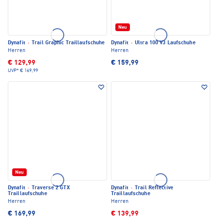
Neu
Dynafit
·
Trail Graphic Traillaufschuhe
Dynafit
·
Ultra 100 V3 Laufschuhe
Herren
Herren
€ 129,99
€ 159,99
UVP*
€ 169,99
Neu
Dynafit
·
Traverse 2 GTX
Dynafit
·
Trail Reflective
Traillaufschuhe
Traillaufschuhe
Herren
Herren
€ 169,99
€ 139,99