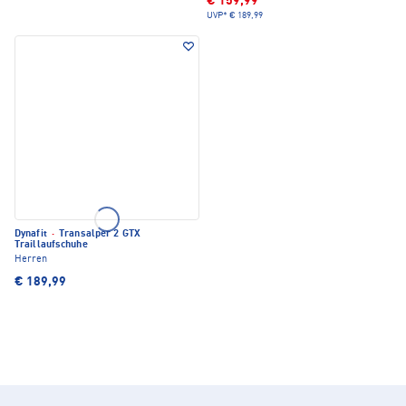
€ 159,99
UVP*
€ 189,99
Dynafit
·
Transalper 2 GTX
Traillaufschuhe
Herren
€ 189,99