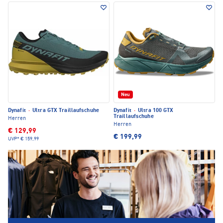
Neu
Dynafit
·
Ultra GTX Traillaufschuhe
Dynafit
·
Ultra 100 GTX
Traillaufschuhe
Herren
Herren
€ 129,99
€ 199,99
UVP*
€ 159,99