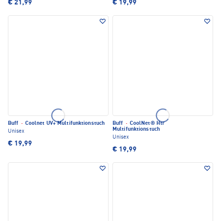
€ 21,99
€ 19,99
Buff
·
Coolnet UV+ Multifunktionstuch
Buff
·
CoolNet® Htr
Multifunktionstuch
Unisex
Unisex
€ 19,99
€ 19,99