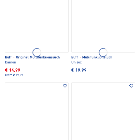
Buff
·
Original Multifunktionstuch
Buff
·
Multifunktionstuch
Damen
Unisex
€ 14,99
€ 19,99
UVP*
€ 19,99