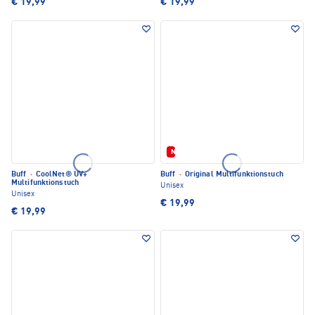
€ 19,99
€ 19,99
Neu
Buff
·
CoolNet® UV+
Buff
·
Original Multifunktionstuch
Multifunktionstuch
Unisex
Unisex
€ 19,99
€ 19,99