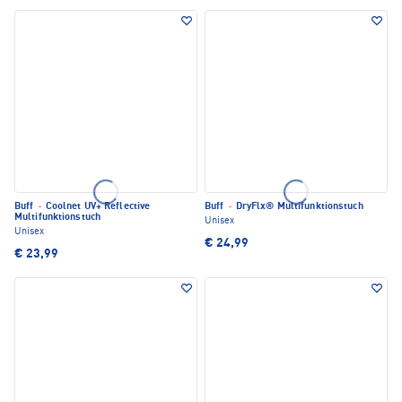
Buff
·
Coolnet UV+ Reflective
Buff
·
DryFlx® Multifunktionstuch
Multifunktionstuch
Unisex
Unisex
€ 24,99
€ 23,99