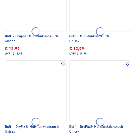
Buff
·
Original Multifunktionstuch
Buff
·
Multifunktionstuch
Kinder
Unisex
€ 12,99
€ 12,99
UVP*
€ 19,99
UVP*
€ 19,99
Buff
·
DryFlx® Multifunktionstuch
Buff
·
DryFlx® Multifunktionstuch
Unisex
Unisex