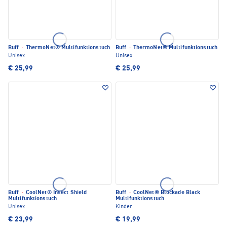
Buff
·
ThermoNet® Multifunktionstuch
Buff
·
ThermoNet® Multifunktionstuch
Unisex
Unisex
€ 25,99
€ 25,99
Buff
·
CoolNet® Insect Shield
Buff
·
CoolNet® Blockade Black
Multifunktionstuch
Multifunktionstuch
Unisex
Kinder
€ 23,99
€ 19,99