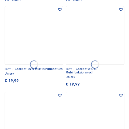
Buff
·
CoolNet UV® Multifunktionstuch
Buff
·
CoolNet® UV+
Multifunktionstuch
Unisex
Unisex
€ 19,99
€ 19,99