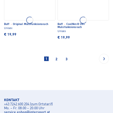
Buff
·
Original Multifunktionstuch
Buff
·
CoolNet® UV+
Multifunktionstuch
Unisex
Unisex
€ 19,99
€ 19,99
1
2
3
KONTAKT
+43 7242 600 204 (zum Ortstarif)
Mo. – Fr. 08:00 – 20:00 Uhr
service.eshop
@
intersport.at