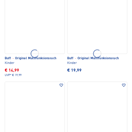
Buff
·
Original Multifunktionstuch
Buff
·
Original Multifunktionstuch
Kinder
Kinder
€ 14,99
€ 19,99
UVP*
€ 19,99