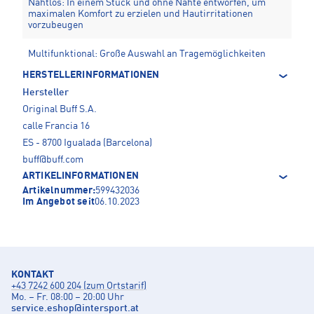
Nahtlos: In einem Stück und ohne Nähte entworfen, um
maximalen Komfort zu erzielen und Hautirritationen
vorzubeugen
Multifunktional: Große Auswahl an Tragemöglichkeiten
HERSTELLERINFORMATIONEN
Hersteller
Original Buff S.A.
calle Francia 16
ES - 8700 Igualada (Barcelona)
buff@buff.com
ARTIKELINFORMATIONEN
Artikelnummer:
599432036
Im Angebot seit
06.10.2023
KONTAKT
+43 7242 600 204 (zum Ortstarif)
Mo. – Fr. 08:00 – 20:00 Uhr
service.eshop
@
intersport.at