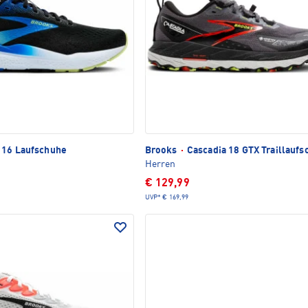
 16 Laufschuhe
Brooks
·
Cascadia 18 GTX Traillaufs
Herren
€ 129,99
UVP*
€ 169,99