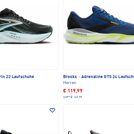
rin 22 Laufschuhe
Brooks
·
Adrenaline GTS 24 Laufsc
Herren
€ 119,99
UVP*
€ 149,99