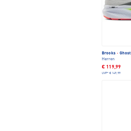
Brooks
·
Ghost
Herren
€ 119,99
UVP*
€ 149,99