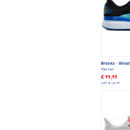
Brooks
·
Ghost
Herren
€ 99,99
UVP*
€ 149,99