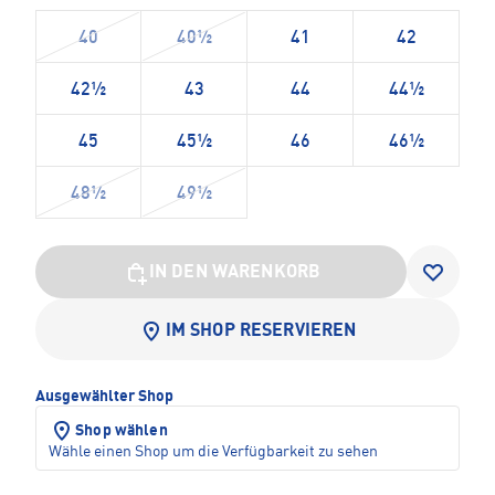
40
40½
41
42
42½
43
44
44½
45
45½
46
46½
48½
49½
IN DEN WARENKORB
IM SHOP RESERVIEREN
Ausgewählter Shop
Shop wählen
Wähle einen Shop um die Verfügbarkeit zu sehen