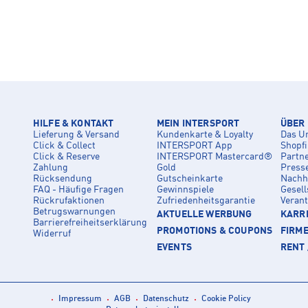
HILFE & KONTAKT
MEIN INTERSPORT
ÜBER
Lieferung & Versand
Kundenkarte & Loyalty
Das U
Click & Collect
INTERSPORT App
Shopf
Click & Reserve
INTERSPORT Mastercard®
Partn
Zahlung
Gold
Press
Rücksendung
Gutscheinkarte
Nachha
FAQ - Häufige Fragen
Gewinnspiele
Gesell
Rückrufaktionen
Zufriedenheitsgarantie
Veran
Betrugswarnungen
AKTUELLE WERBUNG
KARRI
Barrierefreiheitserklärung
PROMOTIONS & COUPONS
FIRM
Widerruf
EVENTS
RENT 
Impressum
AGB
Datenschutz
Cookie Policy