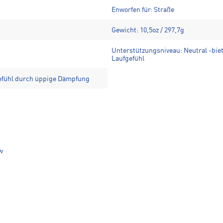
Enworfen für: Straße
Gewicht: 10,5oz / 297,7g
Unterstützungsniveau: Neutral -biet
Laufgefühl
efühl durch üppige Dämpfung
w