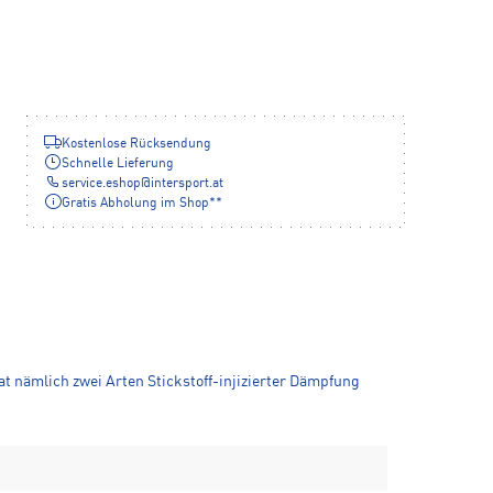
Kostenlose Rücksendung
Schnelle Lieferung
service.eshop
@
intersport.at
Gratis Abholung im Shop**
at nämlich zwei Arten Stickstoff-injizierter Dämpfung