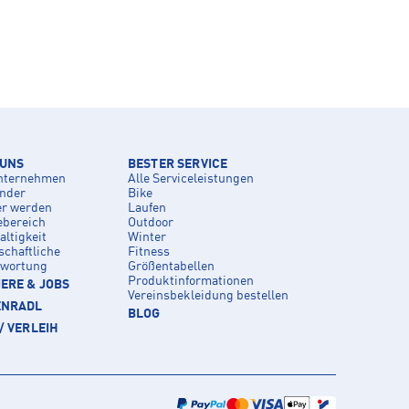
 UNS
BESTER SERVICE
nternehmen
Alle Serviceleistungen
inder
Bike
er werden
Laufen
ebereich
Outdoor
ltigkeit
Winter
schaftliche
Fitness
twortung
Größentabellen
Produktinformationen
ERE & JOBS
Vereinsbekleidung bestellen
ENRADL
BLOG
/ VERLEIH