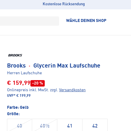
Kostenlose Rücksendung
WÄHLE DEINEN SHOP
Brooks
·
Glycerin Max Laufschuhe
Herren Laufschuhe
€ 159,99
-20 %
Onlinepreis inkl. MwSt.
zzgl.
Versandkosten
UVP*
€ 199,99
Farbe:
Gelb
Größe:
40
40½
41
42