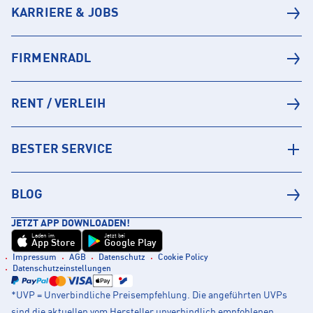
KARRIERE & JOBS
FIRMENRADL
RENT / VERLEIH
BESTER SERVICE
BLOG
JETZT APP DOWNLOADEN!
Laden im
Jetzt bei
App Store
Google Play
Impressum
AGB
Datenschutz
Cookie Policy
Datenschutzeinstellungen
*UVP = Unverbindliche Preisempfehlung. Die angeführten UVPs
sind die aktuellen vom Hersteller unverbindlich empfohlenen