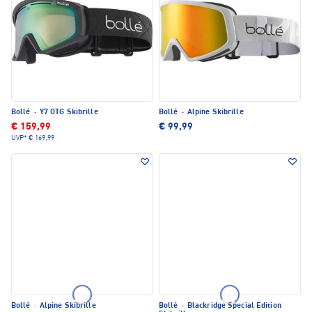
Bollé
·
Y7 OTG Skibrille
Bollé
·
Alpine Skibrille
€ 159,99
€ 99,99
UVP*
€ 169,99
Bollé
·
Alpine Skibrille
Bollé
·
Blackridge Special Edition