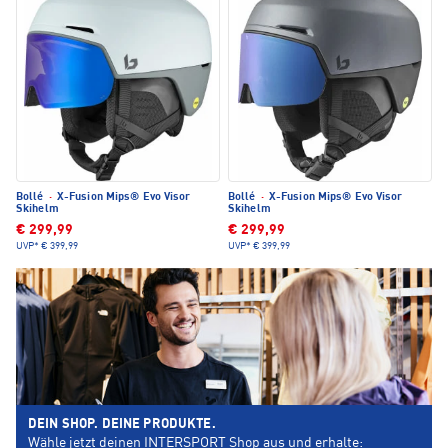
Bollé
·
X-Fusion Mips® Evo Visor
Bollé
·
X-Fusion Mips® Evo Visor
Skihelm
Skihelm
€ 299,99
€ 299,99
UVP*
€ 399,99
UVP*
€ 399,99
DEIN SHOP. DEINE PRODUKTE.
Wähle jetzt deinen INTERSPORT Shop aus und erhalte: