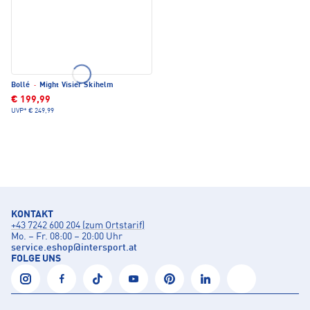
Bollé
·
Might Visier Skihelm
€ 199,99
UVP*
€ 249,99
KONTAKT
+43 7242 600 204 (zum Ortstarif)
Mo. – Fr. 08:00 – 20:00 Uhr
service.eshop
@
intersport.at
FOLGE UNS