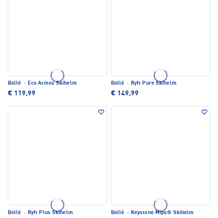
Bollé
·
Eco Atmos Skihelm
Bollé
·
Ryft Pure Skihelm
€ 119,99
€ 149,99
Bollé
·
Ryft Plus Skihelm
Bollé
·
Keystone Mips® Skihelm