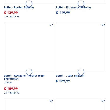
Bollé
·
Border Skihelm
Bollé
·
Eco Atmos Skihelm
€ 139,99
€ 119,99
UVP*
€ 169,99
Bollé
·
Keystone + Rocket Youth
Bollé
·
Juliet Skihelm
Skihelmset
€ 129,99
Kinder
€ 109,99
UVP*
€ 129,99