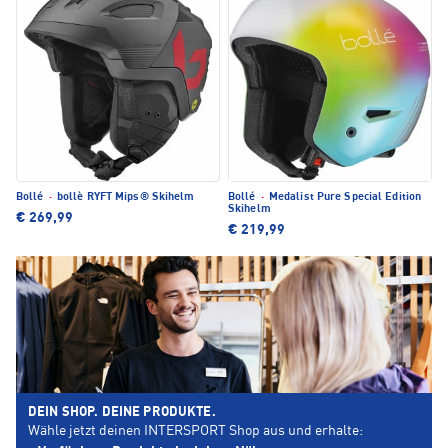
Bollé
·
bollè RYFT Mips® Skihelm
Bollé
·
Medalist Pure Special Edition
Skihelm
€ 269,99
€ 219,99
DEIN SHOP. DEINE PRODUKTE.
Wähle jetzt deinen INTERSPORT Shop aus und erhalte: