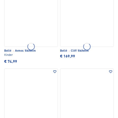
Bollé
·
Atmos Skihelm
Bollé
·
Cliff Skihelm
Kinder
€ 169,99
€ 74,99