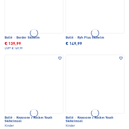
Bollé
·
Border Skihelm
Bollé
·
Ryft Plus Skihelm
€ 139,99
€ 149,99
UVP*
€ 169,99
Bollé
·
Keystone + Rocket Youth
Bollé
·
Keystone + Rocket Youth
Skihelmset
Skihelmset
Kinder
Kinder