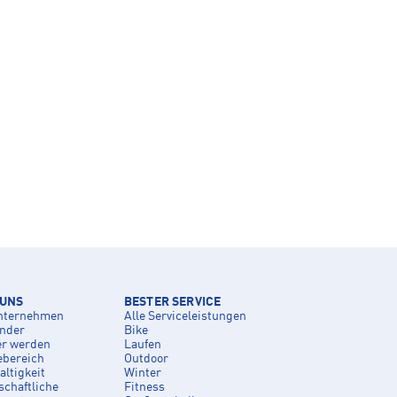
 UNS
BESTER SERVICE
nternehmen
Alle Serviceleistungen
inder
Bike
er werden
Laufen
ebereich
Outdoor
ltigkeit
Winter
schaftliche
Fitness