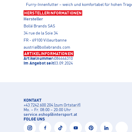
Furry-Innenfutter – weich und komfortabel für hohen Tra
HERSTELLERINFORMATIONEN
Hersteller
Bollé Brands SAS
34 rue de la Soie 34
FR - 69100 Villeurbanne
austria@bollebrands.com
ARTIKELINFORMATIONEN
Artikelnummer:
084446310
Im Angebot seit
03.09.2024
KONTAKT
+43 7242 600 204 (zum Ortstarif)
Mo. – Fr. 08:00 – 20:00 Uhr
service.eshop
@
intersport.at
FOLGE UNS