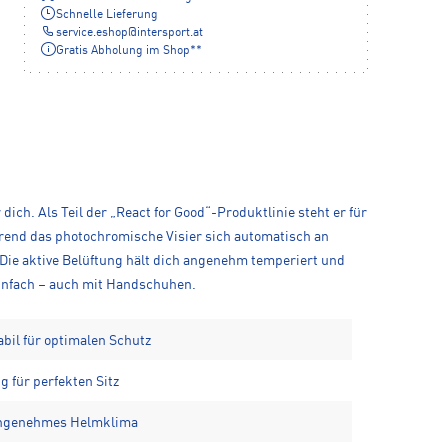
Schnelle Lieferung
service.eshop
@
intersport.at
Gratis Abholung im Shop**
ich. Als Teil der „React for Good“-Produktlinie steht er für
end das photochromische Visier sich automatisch an
Die aktive Belüftung hält dich angenehm temperiert und
einfach – auch mit Handschuhen.
abil für optimalen Schutz
 für perfekten Sitz
 angenehmes Helmklima