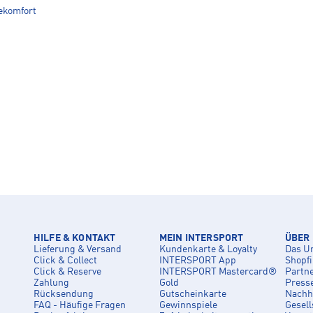
gekomfort
HILFE & KONTAKT
MEIN INTERSPORT
ÜBER
Lieferung & Versand
Kundenkarte & Loyalty
Das U
Click & Collect
INTERSPORT App
Shopf
Click & Reserve
INTERSPORT Mastercard®
Partn
Zahlung
Gold
Press
Rücksendung
Gutscheinkarte
Nachha
FAQ - Häufige Fragen
Gewinnspiele
Gesell