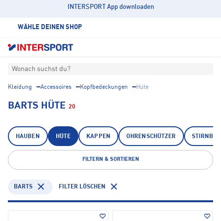
INTERSPORT App downloaden
WÄHLE DEINEN SHOP
Wonach suchst du?
Kleidung
Accessoires
Kopfbedeckungen
Hüte
BARTS HÜTE
20
HAUBEN
HÜTE
KAPPEN
OHRENSCHÜTZER
STIRNBÄ
FILTERN & SORTIEREN
BARTS
FILTER LÖSCHEN