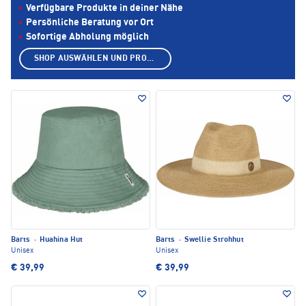
Verfügbare Produkte in deiner Nähe
Persönliche Beratung vor Ort
Sofortige Abholung möglich
SHOP AUSWÄHLEN UND PRODUKTE ANZEIGEN
Barts
·
Huahina Hut
Barts
·
Swellie Strohhut
Unisex
Unisex
€ 39,99
€ 39,99