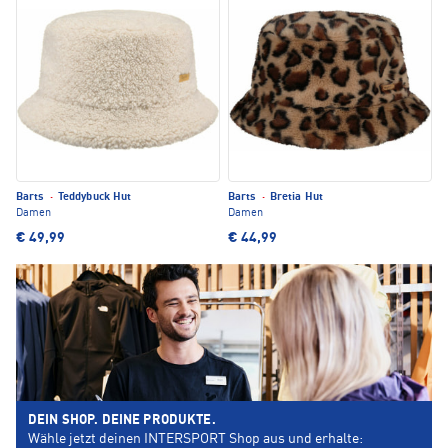
Barts
·
Teddybuck Hut
Barts
·
Bretia Hut
Damen
Damen
€ 49,99
€ 44,99
DEIN SHOP. DEINE PRODUKTE.
Wähle jetzt deinen INTERSPORT Shop aus und erhalte: