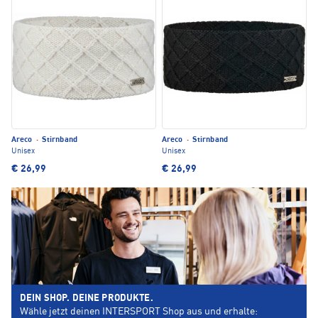
Areco
·
Stirnband
Areco
·
Stirnband
Unisex
Unisex
€ 26,99
€ 26,99
DEIN SHOP. DEINE PRODUKTE.
Wähle jetzt deinen INTERSPORT Shop aus und erhalte: