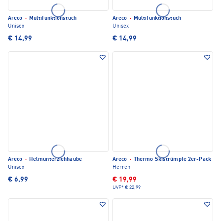
Areco
·
Multifunktionstuch
Areco
·
Multifunktionstuch
Unisex
Unisex
€ 14,99
€ 14,99
Areco
·
Helmunterziehhaube
Areco
·
Thermo Skistrümpfe 2er-Pack
Unisex
Herren
€ 6,99
€ 19,99
UVP*
€ 22,99