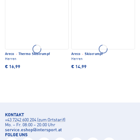
Areco
·
Thermo Skistrumpf
Areco
·
Skistrumpf
Herren
Herren
€ 16,99
€ 14,99
KONTAKT
+43 7242 600 204 (zum Ortstarif)
Mo. – Fr. 08:00 – 20:00 Uhr
service.eshop
@
intersport.at
FOLGE UNS