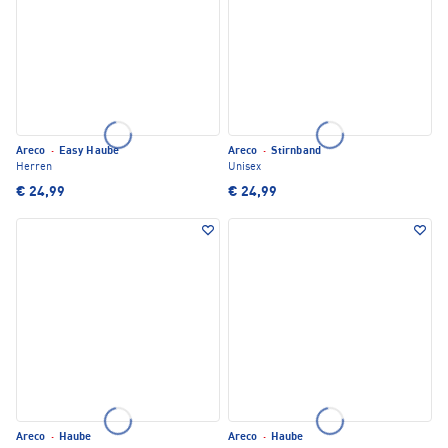
Areco
·
Easy Haube
Areco
·
Stirnband
Herren
Unisex
€ 24,99
€ 24,99
Areco
·
Haube
Areco
·
Haube