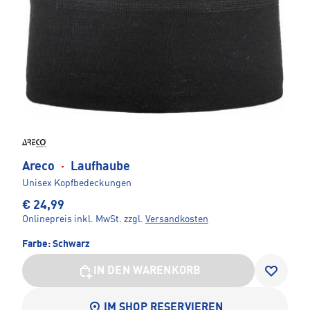
Areco
·
Laufhaube
Unisex Kopfbedeckungen
€ 24,99
Onlinepreis inkl. MwSt.
zzgl.
Versandkosten
Farbe:
Schwarz
IN DEN WARENKORB
IM SHOP RESERVIEREN