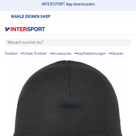
INTERSPORT App downloaden
WÄHLE DEINEN SHOP
Wonach suchst du?
Outdoor
Urban Outdoor
Accessoires
Kopfbedeckungen
Hauben