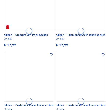
Neu
adidas
·
Stadium 2er-Pack Socken
adidas
·
Cushioned Crew Tennissocken
Unisex
Unisex
€ 17,99
€ 17,99
adidas
·
Cushioned Crew Tennissocken
adidas
·
Cushioned Crew Tennissocken
Unisex
Unisex