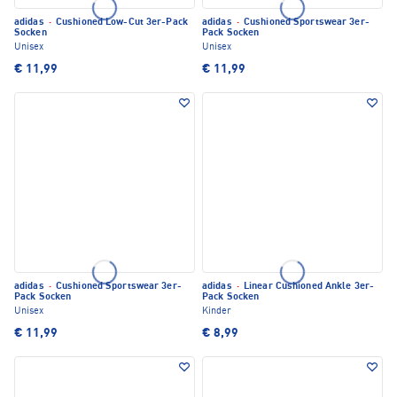
adidas
·
Cushioned Low-Cut 3er-Pack
adidas
·
Cushioned Sportswear 3er-
Socken
Pack Socken
Unisex
Unisex
€ 11,99
€ 11,99
adidas
·
Cushioned Sportswear 3er-
adidas
·
Linear Cushioned Ankle 3er-
Pack Socken
Pack Socken
Unisex
Kinder
€ 11,99
€ 8,99