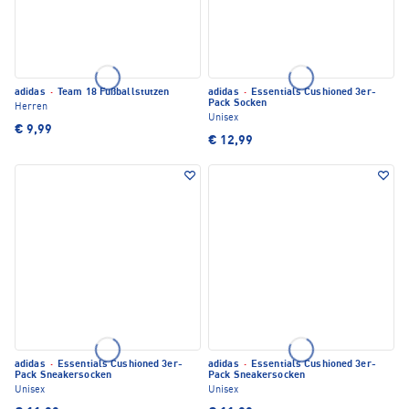
adidas
·
Team 18 Fußballstutzen
adidas
·
Essentials Cushioned 3er-
Pack Socken
Herren
Unisex
€ 9,99
€ 12,99
adidas
·
Essentials Cushioned 3er-
adidas
·
Essentials Cushioned 3er-
Pack Sneakersocken
Pack Sneakersocken
Unisex
Unisex