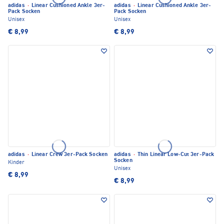
adidas
·
Linear Cushioned Ankle 3er-
adidas
·
Linear Cushioned Ankle 3er-
Pack Socken
Pack Socken
Unisex
Unisex
€ 8,99
€ 8,99
adidas
·
Linear Crew 3er-Pack Socken
adidas
·
Thin Linear Low-Cut 3er-Pack
Socken
Kinder
Unisex
€ 8,99
€ 8,99