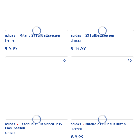
adidas
·
Milano 23 Fußballstutzen
adidas
·
23 Fußballstutzen
Herren
Unisex
€ 9,99
€ 14,99
adidas
·
Essentials Cushioned 3er-
adidas
·
Milano 23 Fußballstutzen
Pack Socken
Herren
Unisex
€ 9,99