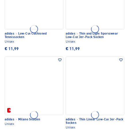
adidas
·
Low-Cut Cushioned
adidas
·
Thin and Light Sportswear
Tennissocken
Low-Cut 3er-Pack Socken
Unisex
Unisex
€ 11,99
€ 11,99
Neu
adidas
·
Milano Stutzen
adidas
·
Thin Linear Low-Cut 3er-Pack
Socken
Unisex
Unisex