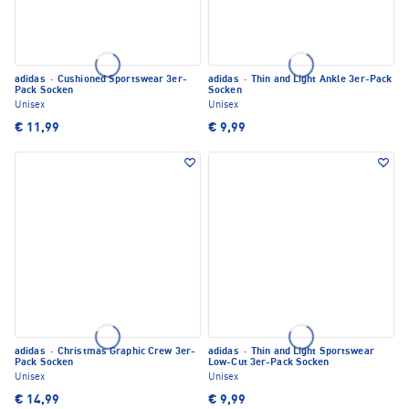
adidas
·
Cushioned Sportswear 3er-
adidas
·
Thin and Light Ankle 3er-Pack
Pack Socken
Socken
Unisex
Unisex
€ 11,99
€ 9,99
adidas
·
Christmas Graphic Crew 3er-
adidas
·
Thin and Light Sportswear
Pack Socken
Low-Cut 3er-Pack Socken
Unisex
Unisex
€ 14,99
€ 9,99