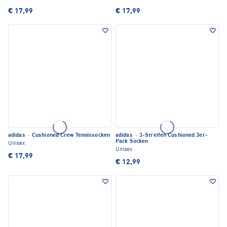
€ 17,99
€ 17,99
adidas
·
Cushioned Crew Tennissocken
adidas
·
3-Streifen Cushioned 3er-
Pack Socken
Unisex
Unisex
€ 17,99
€ 12,99