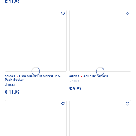
€ 11,99
adidas
·
Essentials Cushioned 3er-
adidas
·
Adilette Socken
Pack Socken
Unisex
Unisex
€ 9,99
€ 11,99