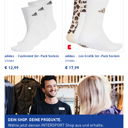
Neu
adidas
·
Cushioned 3er-Pack Socken
adidas
·
Leo Grafik 3er-Pack Socken
Unisex
Unisex
€ 12,99
€ 17,99
DEIN SHOP. DEINE PRODUKTE.
Wähle jetzt deinen INTERSPORT Shop aus und erhalte: