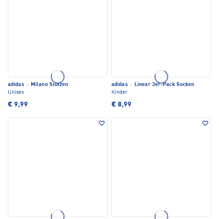
adidas
·
Milano Stutzen
adidas
·
Linear 3er-Pack Socken
Unisex
Kinder
€ 9,99
€ 8,99