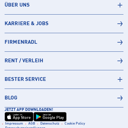
ÜBER UNS
KARRIERE & JOBS
FIRMENRADL
RENT / VERLEIH
BESTER SERVICE
BLOG
JETZT APP DOWNLOADEN!
Laden im
Jetzt bei
App Store
Google Play
Impressum
AGB
Datenschutz
Cookie Policy