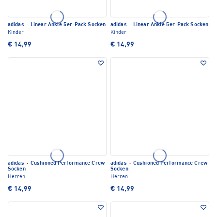
adidas
·
Linear Ankle 5er-Pack Socken
adidas
·
Linear Ankle 5er-Pack Socken
Kinder
Kinder
€ 14,99
€ 14,99
adidas
·
Cushioned Performance Crew
adidas
·
Cushioned Performance Crew
Socken
Socken
Herren
Herren
€ 14,99
€ 14,99