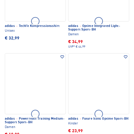
adidas
·
Techfit Kompressionsshirt
adidas
·
Optime Integrated Light-
Support Sport-BH
Unisex
Damen
€ 32,99
€ 34,99
UVP*
€ 44,99
adidas
·
Powerreact Training Medium-
adidas
·
Future Icons Optime Sport-BH
Support Sport-BH
Kinder
Damen
€ 23,99