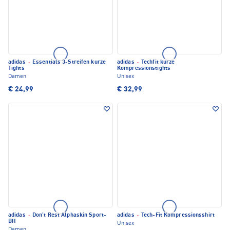
adidas
·
Essentials 3-Streifen kurze
adidas
·
Techfit kurze
Tights
Kompressionstights
Damen
Unisex
€ 24,99
€ 32,99
adidas
·
Don't Rest Alphaskin Sport-
adidas
·
Tech-Fit Kompressionsshirt
BH
Unisex
Damen