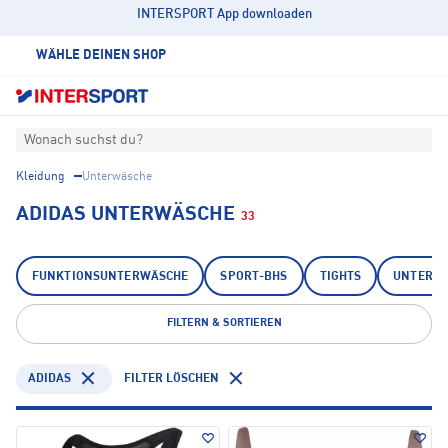
INTERSPORT App downloaden
WÄHLE DEINEN SHOP
Wonach suchst du?
Kleidung
Unterwäsche
ADIDAS UNTERWÄSCHE
33
FUNKTIONSUNTERWÄSCHE
SPORT-BHS
TIGHTS
UNTERH
FILTERN & SORTIEREN
ADIDAS
FILTER LÖSCHEN