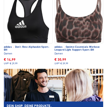
adidas
·
Don't Rest Alphaskin Sport-
adidas
·
Optime Essentials Workout
BH
Leopard Light Support Sport-BH
Damen
Damen
€ 14,99
€ 30,99
UVP*
€ 29,99
UVP*
€ 39,99
DEIN SHOP. DEINE PRODUKTE.