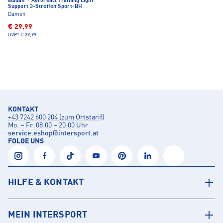
adidas
·
Aeroreact Training Light
Support 3-Streifen Sport-BH
Damen
€ 29,99
UVP*
€ 39,99
KONTAKT
+43 7242 600 204 (zum Ortstarif)
Mo. – Fr. 08:00 – 20:00 Uhr
service.eshop
@
intersport.at
FOLGE UNS
HILFE & KONTAKT
MEIN INTERSPORT