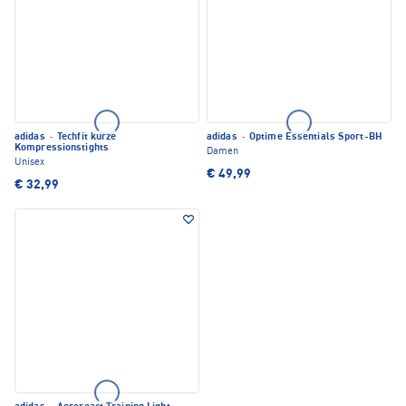
adidas
·
Techfit kurze
adidas
·
Optime Essentials Sport-BH
Kompressionstights
Damen
Unisex
€ 49,99
€ 32,99