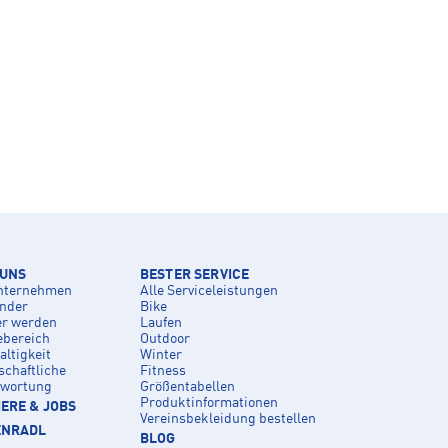
 UNS
BESTER SERVICE
nternehmen
Alle Serviceleistungen
inder
Bike
er werden
Laufen
ebereich
Outdoor
ltigkeit
Winter
schaftliche
Fitness
twortung
Größentabellen
Produktinformationen
ERE & JOBS
Vereinsbekleidung bestellen
ENRADL
BLOG