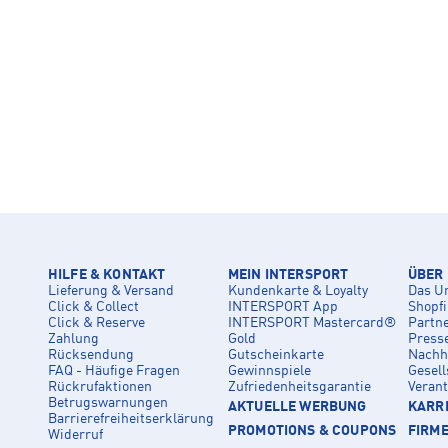
HILFE & KONTAKT
MEIN INTERSPORT
ÜBER
Lieferung & Versand
Kundenkarte & Loyalty
Das U
Click & Collect
INTERSPORT App
Shopf
Click & Reserve
INTERSPORT Mastercard®
Partn
Zahlung
Gold
Press
Rücksendung
Gutscheinkarte
Nachha
FAQ - Häufige Fragen
Gewinnspiele
Gesell
Rückrufaktionen
Zufriedenheitsgarantie
Veran
Betrugswarnungen
AKTUELLE WERBUNG
KARRI
Barrierefreiheitserklärung
PROMOTIONS & COUPONS
FIRM
Widerruf