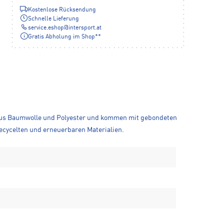
Kostenlose Rücksendung
Schnelle Lieferung
service.eshop
@
intersport.at
Gratis Abholung im Shop**
x aus Baumwolle und Polyester und kommen mit gebondeten
ecycelten und erneuerbaren Materialien.