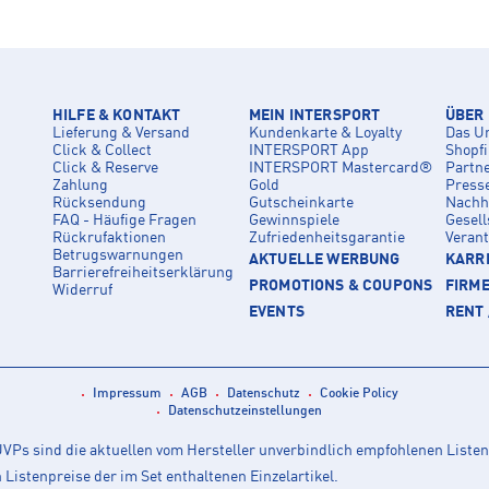
HILFE & KONTAKT
MEIN INTERSPORT
ÜBER
Lieferung & Versand
Kundenkarte & Loyalty
Das U
Click & Collect
INTERSPORT App
Shopf
Click & Reserve
INTERSPORT Mastercard®
Partn
Zahlung
Gold
Press
Rücksendung
Gutscheinkarte
Nachha
FAQ - Häufige Fragen
Gewinnspiele
Gesell
Rückrufaktionen
Zufriedenheitsgarantie
Veran
Betrugswarnungen
AKTUELLE WERBUNG
KARRI
Barrierefreiheitserklärung
PROMOTIONS & COUPONS
FIRM
Widerruf
EVENTS
RENT 
Impressum
AGB
Datenschutz
Cookie Policy
Datenschutzeinstellungen
Ps sind die aktuellen vom Hersteller unverbindlich empfohlenen Listen
istenpreise der im Set enthaltenen Einzelartikel.