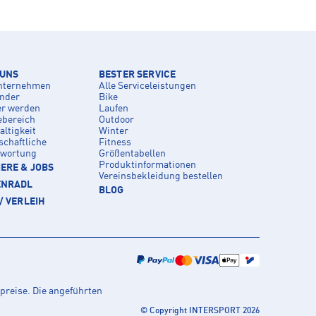
 UNS
BESTER SERVICE
nternehmen
Alle Serviceleistungen
inder
Bike
er werden
Laufen
ebereich
Outdoor
ltigkeit
Winter
schaftliche
Fitness
twortung
Größentabellen
Produktinformationen
ERE & JOBS
Vereinsbekleidung bestellen
ENRADL
BLOG
/ VERLEIH
preise. Die angeführten
© Copyright INTERSPORT 2026