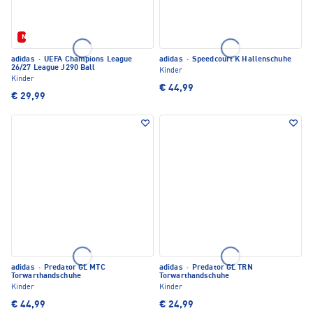
Neu
adidas
·
UEFA Champions League
adidas
·
Speedcourt K Hallenschuhe
26/27 League J290 Ball
Kinder
Kinder
€ 44,99
€ 29,99
adidas
·
Predator GL MTC
adidas
·
Predator GL TRN
Torwarthandschuhe
Torwarthandschuhe
Kinder
Kinder
€ 44,99
€ 24,99