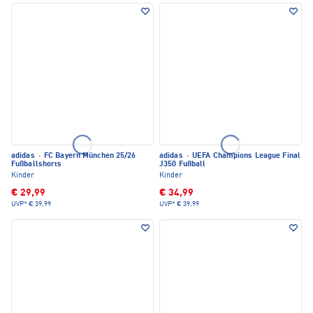
adidas
·
FC Bayern München 25/26
adidas
·
UEFA Champions League Final
Fußballshorts
J350 Fußball
Kinder
Kinder
€ 29,99
€ 34,99
UVP*
€ 39,99
UVP*
€ 39,99