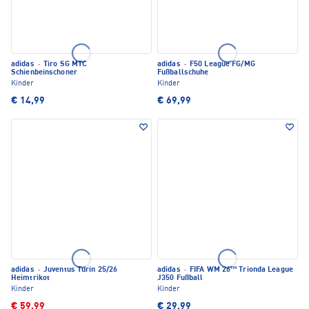
adidas
·
Tiro SG MTC
adidas
·
F50 League FG/MG
Schienbeinschoner
Fußballschuhe
Kinder
Kinder
€ 14,99
€ 69,99
adidas
·
Juventus Turin 25/26
adidas
·
FIFA WM 26™ Trionda League
Heimtrikot
J350 Fußball
Kinder
Kinder
€ 59,99
€ 29,99