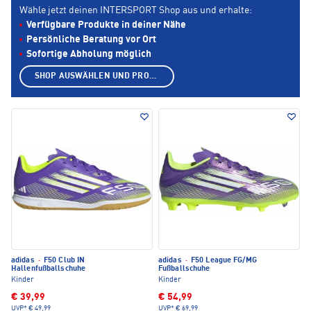
Wähle jetzt deinen INTERSPORT Shop aus und erhalte:
Verfügbare Produkte in deiner Nähe
Persönliche Beratung vor Ort
Sofortige Abholung möglich
SHOP AUSWÄHLEN UND PRODUKTE ANZEIGEN
adidas
·
F50 Club IN
adidas
·
F50 League FG/MG
Hallenfußballschuhe
Fußballschuhe
Kinder
Kinder
€ 39,99
€ 54,99
UVP*
€ 49,99
UVP*
€ 69,99