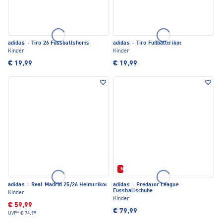
adidas
·
Tiro 26 Fussballshorts
adidas
·
Tiro Fußballtrikot
Kinder
Kinder
€ 19,99
€ 19,99
Neu
adidas
·
Real Madrid 25/26 Heimtrikot
adidas
·
Predator League
Fussballschuhe
Kinder
Kinder
€ 59,99
€ 79,99
UVP*
€ 74,99