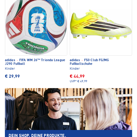
adidas
·
FIFA WM 26™ Trionda League
adidas
·
F50 Club FG/MG
J290 Fußball
Fußballschuhe
Kinder
Kinder
€ 29,99
€ 44,99
UVP*
€ 49,99
DEIN SHOP. DEINE PRODUKTE.