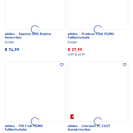
adidas
·
Spanien 2026 Replica
adidas
·
Predator Club FG/MG
Heimtrikot
Fußballschuhe
Kinder
Kinder
€ 74,99
€ 37,99
UVP*
€ 49,99
Neu
adidas
·
F50 Club FG/MG
adidas
·
Liverpool FC 26/27
Fußballschuhe
Auswärtstrikot