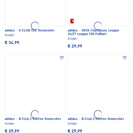
Neu
adidas
·
G CLUB TEE Tennisshirt
adidas
·
UEFA Champions League
26/27 League 350 Fußball
Kinder
Kinder
€ 34,99
€ 29,99
adidas
·
B Club 3 Steifen Tennisshirt
adidas
·
B Club 3 Steifen Tennisshirt
Kinder
Kinder
€ 29,99
€ 29,99