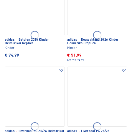
adidas
·
Belgien 2026 Kinder
adidas
·
Deutschland 2026 Kinder
Heimtrikot Replica
Heimtrikot Replica
Kinder
Kinder
€ 74,99
€ 51,99
UVP*
€ 74,99
adidas
·
Liverpool FC 25/26 Heimtrikot
adidas
·
Liverpool FC 25/26