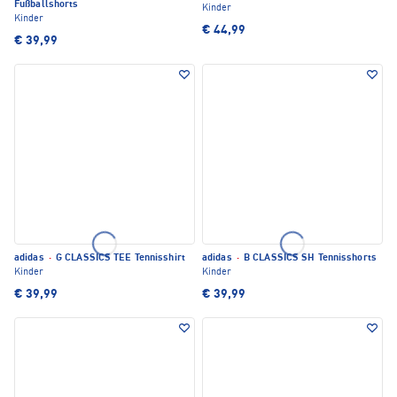
Fußballshorts
Kinder
Kinder
€ 44,99
€ 39,99
adidas
·
G CLASSICS TEE Tennisshirt
adidas
·
B CLASSICS SH Tennisshorts
Kinder
Kinder
€ 39,99
€ 39,99