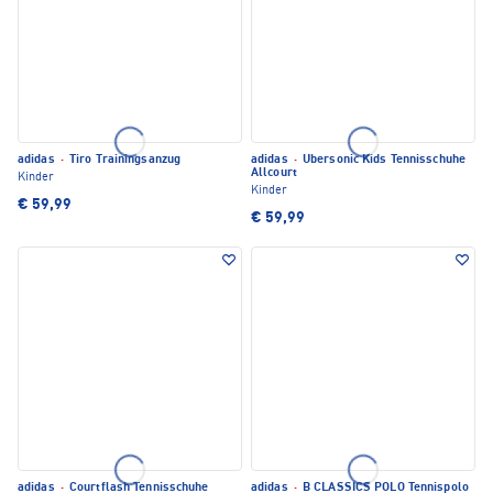
adidas
·
Tiro Trainingsanzug
adidas
·
Ubersonic Kids Tennisschuhe
Allcourt
Kinder
Kinder
€ 59,99
€ 59,99
adidas
·
Courtflash Tennisschuhe
adidas
·
B CLASSICS POLO Tennispolo