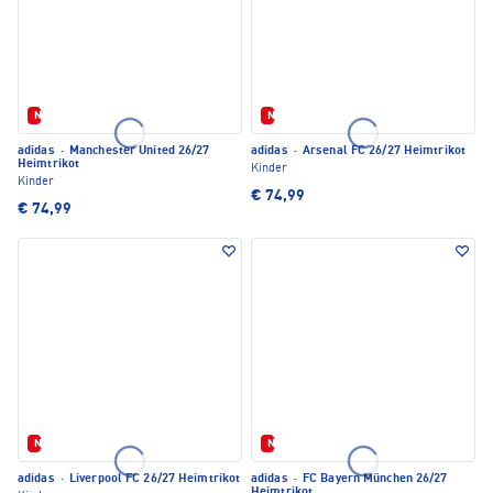
Neu
Neu
adidas
·
Manchester United 26/27
adidas
·
Arsenal FC 26/27 Heimtrikot
Heimtrikot
Kinder
Kinder
€ 74,99
€ 74,99
Neu
Neu
adidas
·
Liverpool FC 26/27 Heimtrikot
adidas
·
FC Bayern München 26/27
Heimtrikot