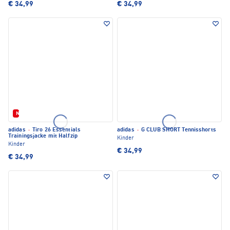
€ 34,99
€ 34,99
Neu
adidas
·
Tiro 26 Essentials
adidas
·
G CLUB SHORT Tennisshorts
Trainingsjacke mit Halfzip
Kinder
Kinder
€ 34,99
€ 34,99