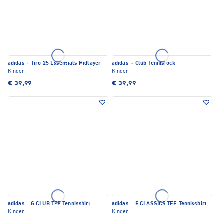
adidas
·
Tiro 25 Essentials Midlayer
adidas
·
Club Tennisrock
Kinder
Kinder
€ 39,99
€ 39,99
adidas
·
G CLUB TEE Tennisshirt
adidas
·
B CLASSICS TEE Tennisshirt
Kinder
Kinder