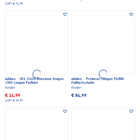
UVP*
€ 74,99
adidas
·
UCL 24/25 Knockout Stages
adidas
·
Predator League FG/MG
J350 League Fußball
Fußballschuhe
Kinder
Kinder
€ 24,99
€ 84,99
UVP*
€ 29,99