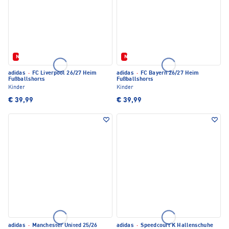
Neu
Neu
adidas
·
FC Liverpool 26/27 Heim
adidas
·
FC Bayern 26/27 Heim
Fußballshorts
Fußballshorts
Kinder
Kinder
€ 39,99
€ 39,99
adidas
·
Manchester United 25/26
adidas
·
Speedcourt K Hallenschuhe