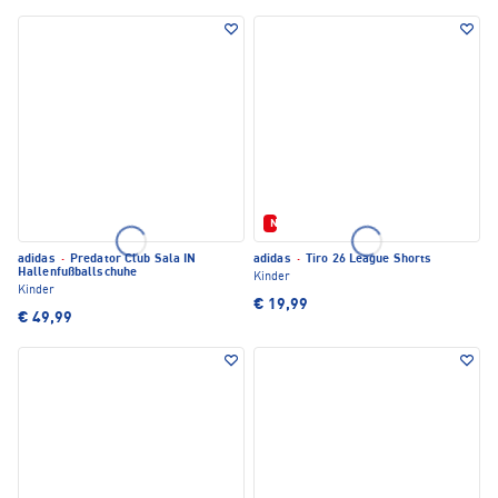
Neu
adidas
·
Predator Club Sala IN
adidas
·
Tiro 26 League Shorts
Hallenfußballschuhe
Kinder
Kinder
€ 19,99
€ 49,99