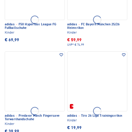
adidas
·
F50 Hyperfast League FG
adidas
·
FC Bayern München 25/26
Fußballschuhe
Heimtrikot
Kinder
Kinder
€ 69,99
€ 59,99
UVP*
€ 74,99
Neu
adidas
·
Predator Match Fingersave
adidas
·
Tiro 26 Liga Trainingstrikot
Torwarthandschuhe
Kinder
Kinder
€ 19,99
€ 39,99