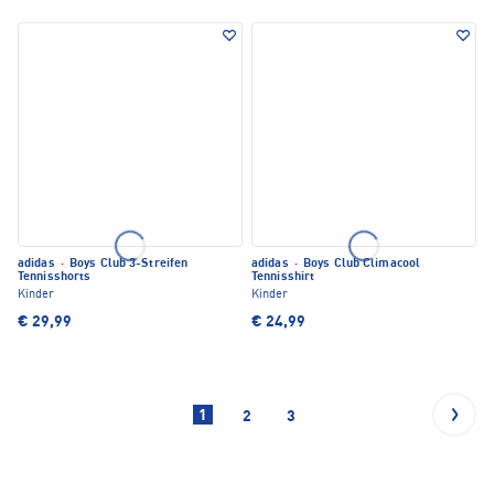
adidas
·
Boys Club 3-Streifen
adidas
·
Boys Club Climacool
Tennisshorts
Tennisshirt
Kinder
Kinder
€ 29,99
€ 24,99
1
2
3