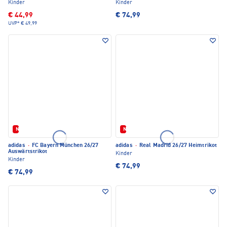
Kinder
Kinder
€ 44,99
€ 74,99
UVP*
€ 49,99
Neu
Neu
adidas
·
FC Bayern München 26/27
adidas
·
Real Madrid 26/27 Heimtrikot
Auswärtstrikot
Kinder
Kinder
€ 74,99
€ 74,99