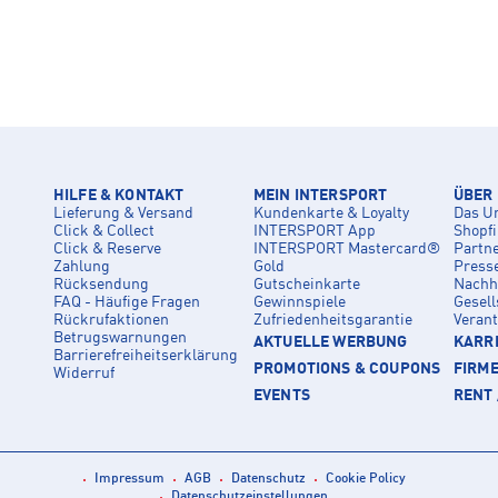
HILFE & KONTAKT
MEIN INTERSPORT
ÜBER
Lieferung & Versand
Kundenkarte & Loyalty
Das U
Click & Collect
INTERSPORT App
Shopf
Click & Reserve
INTERSPORT Mastercard®
Partn
Zahlung
Gold
Press
Rücksendung
Gutscheinkarte
Nachha
FAQ - Häufige Fragen
Gewinnspiele
Gesell
Rückrufaktionen
Zufriedenheitsgarantie
Veran
Betrugswarnungen
AKTUELLE WERBUNG
KARRI
Barrierefreiheitserklärung
PROMOTIONS & COUPONS
FIRM
Widerruf
EVENTS
RENT 
Impressum
AGB
Datenschutz
Cookie Policy
Datenschutzeinstellungen