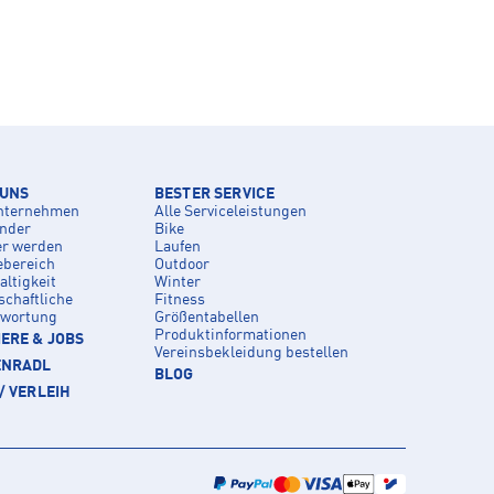
 UNS
BESTER SERVICE
nternehmen
Alle Serviceleistungen
inder
Bike
er werden
Laufen
ebereich
Outdoor
ltigkeit
Winter
schaftliche
Fitness
twortung
Größentabellen
Produktinformationen
ERE & JOBS
Vereinsbekleidung bestellen
ENRADL
BLOG
/ VERLEIH