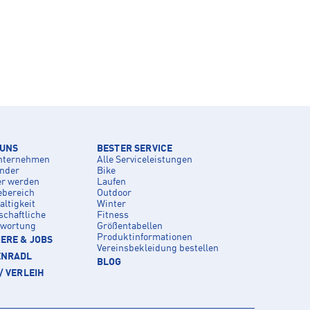
 UNS
BESTER SERVICE
nternehmen
Alle Serviceleistungen
inder
Bike
er werden
Laufen
ebereich
Outdoor
ltigkeit
Winter
schaftliche
Fitness
twortung
Größentabellen
Produktinformationen
ERE & JOBS
Vereinsbekleidung bestellen
ENRADL
BLOG
/ VERLEIH