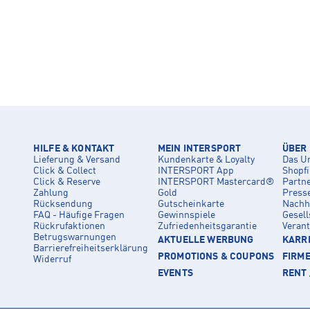
HILFE & KONTAKT
MEIN INTERSPORT
ÜBER
Lieferung & Versand
Kundenkarte & Loyalty
Das U
Click & Collect
INTERSPORT App
Shopf
Click & Reserve
INTERSPORT Mastercard®
Partn
Zahlung
Gold
Press
Rücksendung
Gutscheinkarte
Nachha
FAQ - Häufige Fragen
Gewinnspiele
Gesell
Rückrufaktionen
Zufriedenheitsgarantie
Veran
Betrugswarnungen
AKTUELLE WERBUNG
KARRI
Barrierefreiheitserklärung
PROMOTIONS & COUPONS
FIRM
Widerruf
EVENTS
RENT 