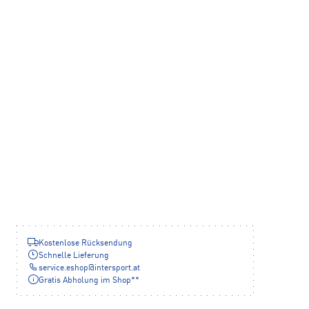
Kostenlose Rücksendung
Schnelle Lieferung
service.eshop
@
intersport.at
Gratis Abholung im Shop**