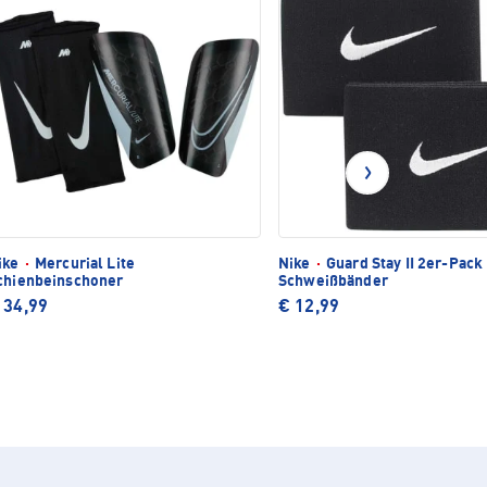
ike
·
Mercurial Lite
Nike
·
Guard Stay II 2er-Pack
chienbeinschoner
Schweißbänder
 34,99
€ 12,99