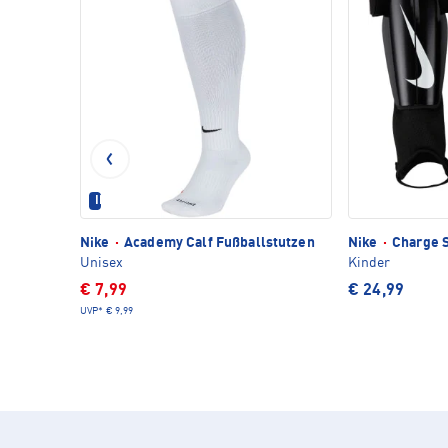
IM SET ERHÄLTLICH
Nike
·
Academy Calf Fußballstutzen
Nike
·
Charge 
Unisex
Kinder
€ 7,99
€ 24,99
UVP*
€ 9,99