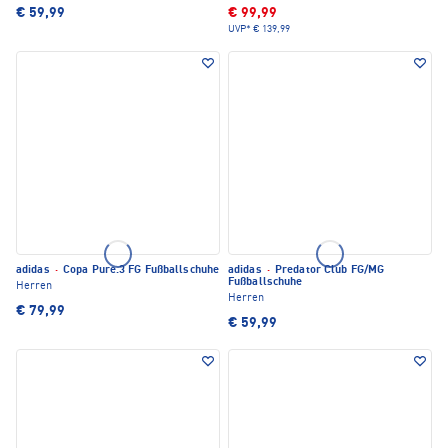
€ 59,99
€ 99,99
UVP*
€ 139,99
adidas
·
Copa Pure.3 FG Fußballschuhe
adidas
·
Predator Club FG/MG
Fußballschuhe
Herren
Herren
€ 79,99
€ 59,99