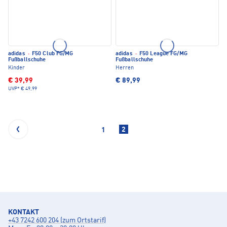
adidas
·
F50 Club FG/MG
adidas
·
F50 League FG/MG
Fußballschuhe
Fußballschuhe
Kinder
Herren
€ 39,99
€ 89,99
UVP*
€ 49,99
2
1
KONTAKT
+43 7242 600 204 (zum Ortstarif)