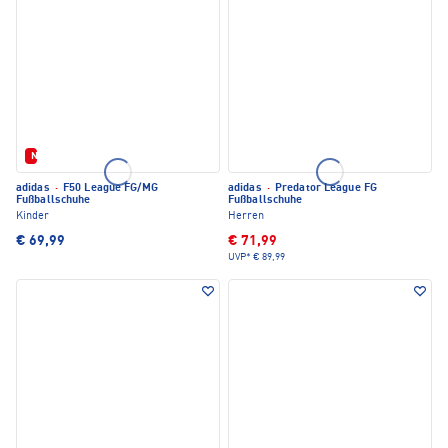
Neu
adidas
·
F50 League FG/MG
adidas
·
Predator League FG
Fußballschuhe
Fußballschuhe
Kinder
Herren
€ 69,99
€ 71,99
UVP*
€ 89,99