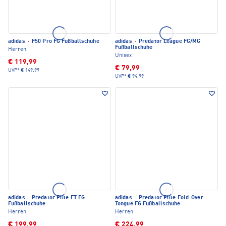
adidas
·
F50 Pro FG Fußballschuhe
adidas
·
Predator League FG/MG
Fußballschuhe
Herren
Unisex
€ 119,99
€ 79,99
UVP*
€ 149,99
UVP*
€ 94,99
adidas
·
Predator Elite FT FG
adidas
·
Predator Elite Fold-Over
Fußballschuhe
Tongue FG Fußballschuhe
Herren
Herren
€ 199,99
€ 224,99