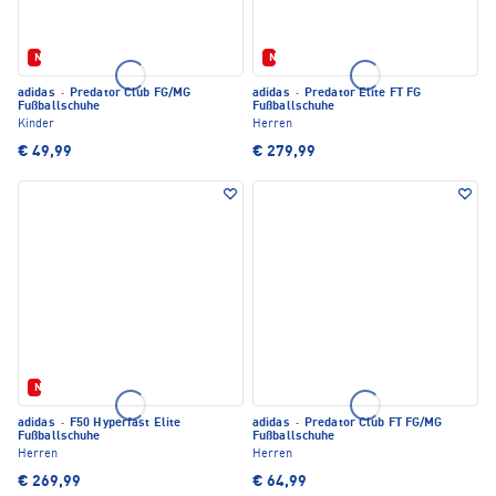
Neu
Neu
adidas
·
Predator Club FG/MG
adidas
·
Predator Elite FT FG
Fußballschuhe
Fußballschuhe
Kinder
Herren
€ 49,99
€ 279,99
Neu
adidas
·
F50 Hyperfast Elite
adidas
·
Predator Club FT FG/MG
Fußballschuhe
Fußballschuhe
Herren
Herren
€ 269,99
€ 64,99