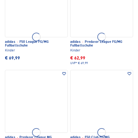
adidas
·
F50 League FG/MG
adidas
·
Predator League FG/MG
Fußballschuhe
Fußballschuhe
Kinder
Kinder
€ 69,99
€ 62,99
UVP*
€ 69,99
adidas
·
Predator League MG
adidas
·
F50 Club FG/MG