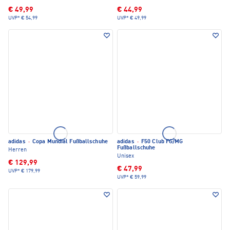
€ 49,99
€ 44,99
UVP*
€ 54,99
UVP*
€ 49,99
adidas
·
Copa Mundial Fußballschuhe
adidas
·
F50 Club FG/MG
Fußballschuhe
Herren
Unisex
€ 129,99
€ 47,99
UVP*
€ 179,99
UVP*
€ 59,99