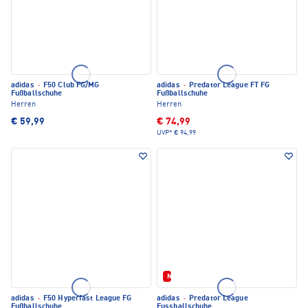
adidas
·
F50 Club FG/MG
adidas
·
Predator League FT FG
Fußballschuhe
Fußballschuhe
Herren
Herren
€ 59,99
€ 74,99
UVP*
€ 94,99
Neu
adidas
·
F50 Hyperfast League FG
adidas
·
Predator League
Fußballschuhe
Fussballschuhe