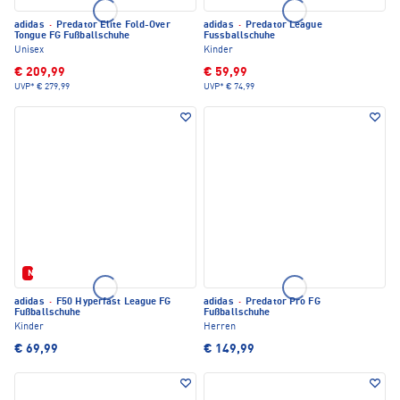
adidas
·
Predator Elite Fold-Over
adidas
·
Predator League
Tongue FG Fußballschuhe
Fussballschuhe
Unisex
Kinder
€ 209,99
€ 59,99
UVP*
€ 279,99
UVP*
€ 74,99
Neu
adidas
·
F50 Hyperfast League FG
adidas
·
Predator Pro FG
Fußballschuhe
Fußballschuhe
Kinder
Herren
€ 69,99
€ 149,99