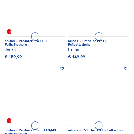
Neu
adidas
·
Predator Pro FT FG
adidas
·
Predator Pro FG
Fußballschuhe
Fußballschuhe
Herren
Herren
€ 159,99
€ 149,99
Neu
adidas
·
Predator Club FT FG/MG
adidas
·
F50 Elite FG Fußballschuhe