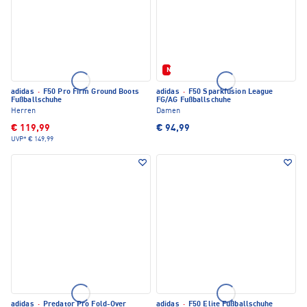
Neu
adidas
·
F50 Pro Firm Ground Boots
adidas
·
F50 Sparkfusion League
Fußballschuhe
FG/AG Fußballschuhe
Herren
Damen
€ 119,99
€ 94,99
UVP*
€ 149,99
adidas
·
Predator Pro Fold-Over
adidas
·
F50 Elite Fußballschuhe