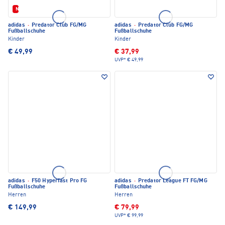
Neu
adidas
·
Predator Club FG/MG
adidas
·
Predator Club FG/MG
Fußballschuhe
Fußballschuhe
Kinder
Kinder
€ 49,99
€ 37,99
UVP*
€ 49,99
adidas
·
F50 Hyperfast Pro FG
adidas
·
Predator League FT FG/MG
Fußballschuhe
Fußballschuhe
Herren
Herren
€ 149,99
€ 79,99
UVP*
€ 99,99