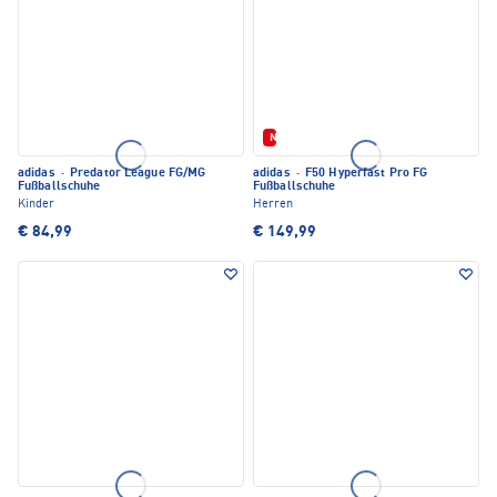
Neu
adidas
·
Predator League FG/MG
adidas
·
F50 Hyperfast Pro FG
Fußballschuhe
Fußballschuhe
Kinder
Herren
€ 84,99
€ 149,99