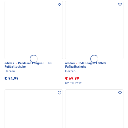
adidas
·
Predator League FT FG
adidas
·
F50 League FG/MG
Fußballschuhe
Fußballschuhe
Herren
Herren
€ 94,99
€ 69,99
UVP*
€ 89,99