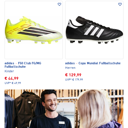
adidas
·
F50 Club FG/MG
adidas
·
Copa Mundial Fußballschuhe
Fußballschuhe
Herren
Kinder
€ 129,99
€ 44,99
UVP*
€ 179,99
UVP*
€ 49,99