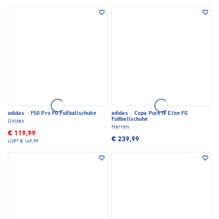
adidas
·
F50 Pro FG Fußballschuhe
adidas
·
Copa Pure IV Elite FG
Fußballschuhe
Unisex
Herren
€ 119,99
€ 239,99
UVP*
€ 149,99