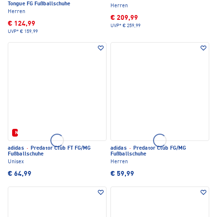
Tongue FG Fußballschuhe
Herren
Herren
€ 209,99
€ 124,99
UVP*
€ 259,99
UVP*
€ 159,99
Neu
adidas
·
Predator Club FT FG/MG
adidas
·
Predator Club FG/MG
Fußballschuhe
Fußballschuhe
Unisex
Herren
€ 64,99
€ 59,99