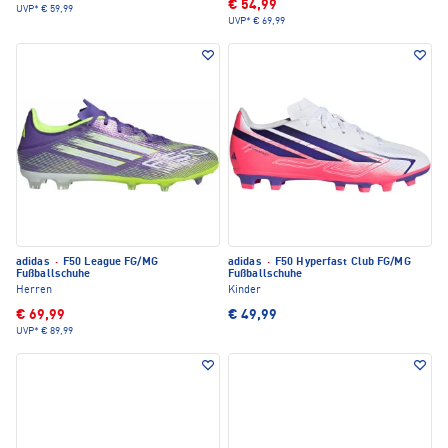
€ 54,99
UVP*
€ 59,99
UVP*
€ 69,99
adidas
·
F50 League FG/MG
adidas
·
F50 Hyperfast Club FG/MG
Fußballschuhe
Fußballschuhe
Herren
Kinder
€ 69,99
€ 49,99
UVP*
€ 89,99