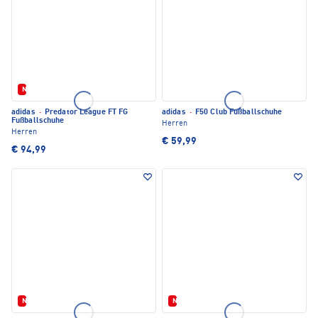
Neu
adidas
·
Predator League FT FG
adidas
·
F50 Club Fußballschuhe
Fußballschuhe
Herren
Herren
€ 59,99
€ 94,99
Neu
Neu