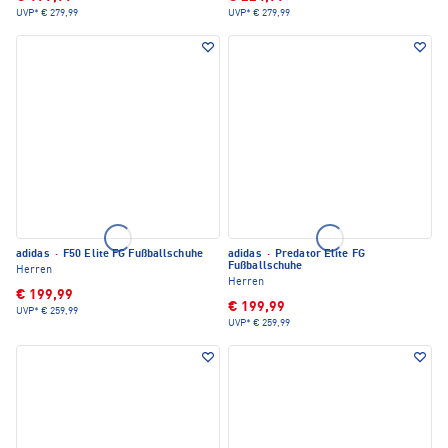
UVP*
€ 279,99
UVP*
€ 279,99
adidas
·
F50 Elite FG Fußballschuhe
adidas
·
Predator Elite FG
Fußballschuhe
Herren
Herren
€ 199,99
€ 199,99
UVP*
€ 259,99
UVP*
€ 259,99