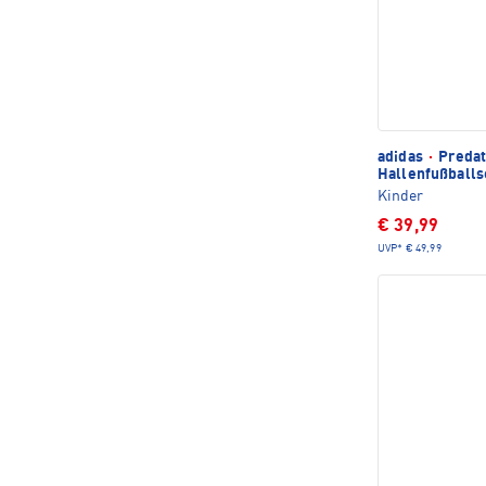
adidas
·
Predat
Hallenfußball
Kinder
€ 39,99
UVP*
€ 49,99