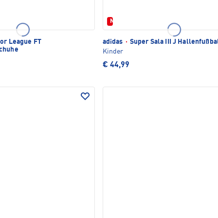
Neu
or League FT
adidas
·
Super Sala III J Hallenfußb
schuhe
Kinder
€ 44,99