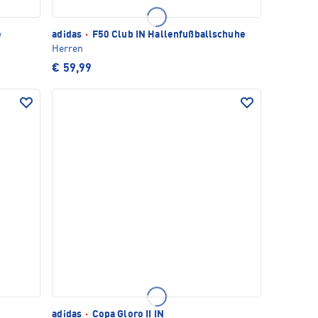
e
adidas
·
F50 Club IN Hallenfußballschuhe
Herren
€ 59,99
adidas
·
Copa Gloro II IN