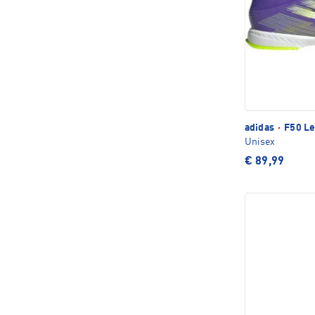
adidas
·
F50 Le
Unisex
€ 89,99