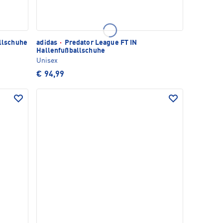
allschuhe
adidas
·
Predator League FT IN
Hallenfußballschuhe
Unisex
€ 94,99