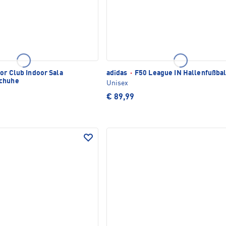
or Club Indoor Sala
adidas
·
F50 League IN Hallenfußba
schuhe
Unisex
€ 89,99