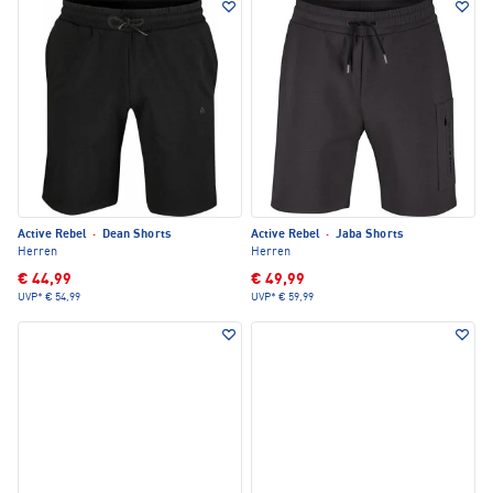
Active Rebel
·
Dean Shorts
Active Rebel
·
Jaba Shorts
Herren
Herren
€ 44,99
€ 49,99
UVP*
€ 54,99
UVP*
€ 59,99