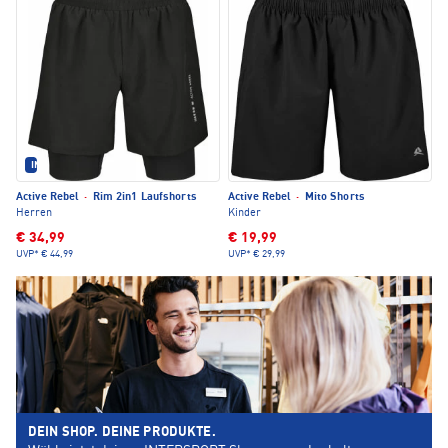
IM SET ERHÄLTLICH
Active Rebel
·
Rim 2in1 Laufshorts
Active Rebel
·
Mito Shorts
Herren
Kinder
€ 34,99
€ 19,99
UVP*
€ 44,99
UVP*
€ 29,99
DEIN SHOP. DEINE PRODUKTE.