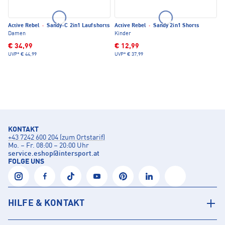
Active Rebel
·
Sandy-C 2in1 Laufshorts
Active Rebel
·
Sandy 2in1 Shorts
Damen
Kinder
€ 34,99
€ 12,99
UVP*
€ 44,99
UVP*
€ 37,99
KONTAKT
+43 7242 600 204 (zum Ortstarif)
Mo. – Fr. 08:00 – 20:00 Uhr
service.eshop
@
intersport.at
FOLGE UNS
HILFE & KONTAKT