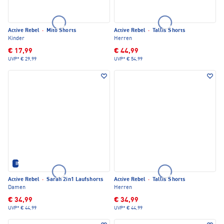
Active Rebel
·
Mito Shorts
Active Rebel
·
Tallis Shorts
Kinder
Herren
€ 17,99
€ 44,99
UVP*
€ 29,99
UVP*
€ 54,99
IM SET ERHÄLTLICH
Active Rebel
·
Sarah 2in1 Laufshorts
Active Rebel
·
Tallis Shorts
Damen
Herren
€ 34,99
€ 34,99
UVP*
€ 44,99
UVP*
€ 44,99