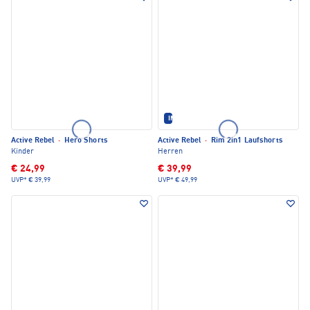
IM SET ERHÄLTLICH
Active Rebel
·
Hero Shorts
Active Rebel
·
Rim 2in1 Laufshorts
Kinder
Herren
€ 24,99
€ 39,99
UVP*
€ 39,99
UVP*
€ 49,99