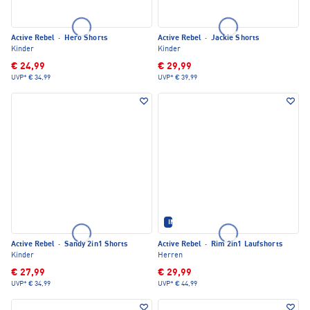
Active Rebel
·
Hero Shorts
Active Rebel
·
Jackie Shorts
Kinder
Kinder
€ 24,99
€ 29,99
UVP*
€ 34,99
UVP*
€ 39,99
IM SET ERHÄLTLICH
Active Rebel
·
Sandy 2in1 Shorts
Active Rebel
·
Rim 2in1 Laufshorts
Kinder
Herren
€ 27,99
€ 29,99
UVP*
€ 34,99
UVP*
€ 44,99