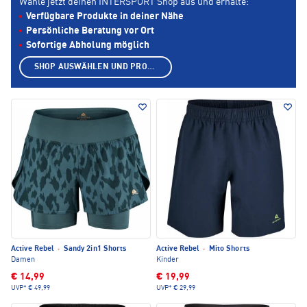
Wähle jetzt deinen INTERSPORT Shop aus und erhalte:
Verfügbare Produkte in deiner Nähe
Persönliche Beratung vor Ort
Sofortige Abholung möglich
SHOP AUSWÄHLEN UND PRODUKTE ANZEIGEN
Active Rebel
·
Sandy 2in1 Shorts
Active Rebel
·
Mito Shorts
Damen
Kinder
€ 14,99
€ 19,99
UVP*
€ 49,99
UVP*
€ 29,99