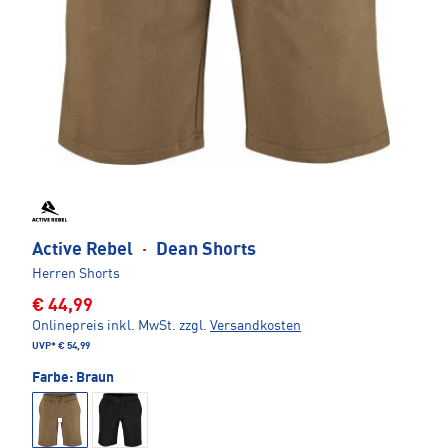
Active Rebel
·
Dean Shorts
Herren Shorts
€ 44,99
Onlinepreis inkl. MwSt.
zzgl.
Versandkosten
UVP*
€ 54,99
Farbe:
Braun