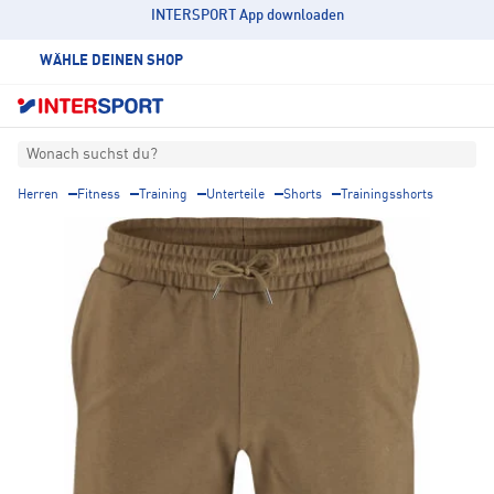
INTERSPORT App downloaden
WÄHLE DEINEN SHOP
Wonach suchst du?
Herren
Fitness
Training
Unterteile
Shorts
Trainingsshorts