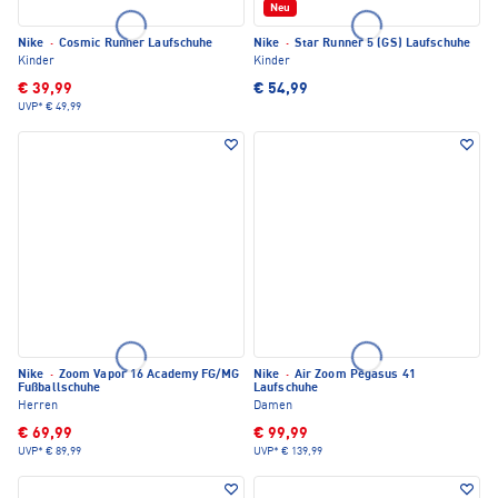
Neu
Nike
·
Cosmic Runner Laufschuhe
Nike
·
Star Runner 5 (GS) Laufschuhe
Kinder
Kinder
€ 39,99
€ 54,99
UVP*
€ 49,99
Nike
·
Zoom Vapor 16 Academy FG/MG
Nike
·
Air Zoom Pegasus 41
Fußballschuhe
Laufschuhe
Herren
Damen
€ 69,99
€ 99,99
UVP*
€ 89,99
UVP*
€ 139,99