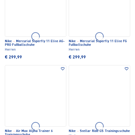
Nike
·
Mercurial Superfly 11 Elite AG-
Nike
·
Mercurial Superfly 11 Elite FG
PRO Fußballschuhe
Fußballschuhe
Herren
Herren
€ 299,99
€ 299,99
Nike
·
Air Max Alpha Trainer 6
Nike
·
Stellar Ride GS Trainingsschuhe
Trainingsschuhe