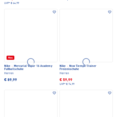
UVP*
€ 64,99
Neu
Nike
·
Mercurial Vapor 16 Academy
Nike
·
Nsw Tiempo Trainer
Fußballschuhe
Freizeitschuhe
Herren
Herren
€ 89,99
€ 59,99
UVP*
€ 74,99