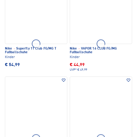
Nike
·
Superfly 11 Club FG/MG T
Nike
·
VAPOR 16 CLUB FG/MG
Fußballschuhe
Fußballschuhe
Kinder
Kinder
€ 54,99
€ 44,99
UVP*
€ 49,99