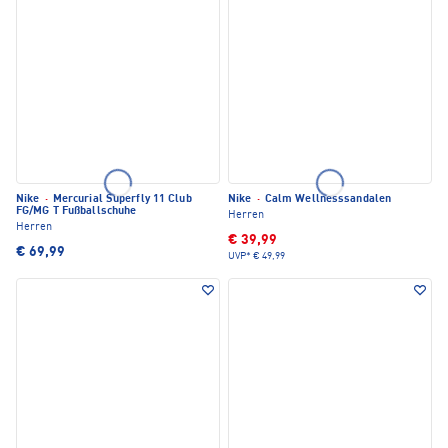
Nike
·
Mercurial Superfly 11 Club
Nike
·
Calm Wellnesssandalen
FG/MG T Fußballschuhe
Herren
Herren
€ 39,99
€ 69,99
UVP*
€ 49,99