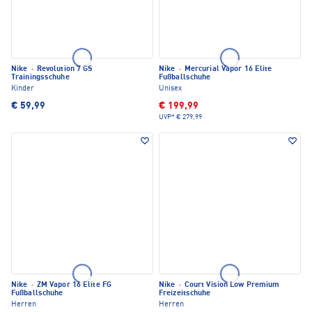
Nike
·
Revolution 7 GS
Nike
·
Mercurial Vapor 16 Elite
Trainingsschuhe
Fußballschuhe
Kinder
Unisex
€ 59,99
€ 199,99
UVP*
€ 279,99
Nike
·
ZM Vapor 16 Elite FG
Nike
·
Court Vision Low Premium
Fußballschuhe
Freizeitschuhe
Herren
Herren