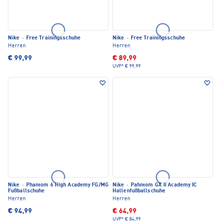
Nike
·
Free Trainingsschuhe
Nike
·
Free Trainingsschuhe
Herren
Herren
€ 99,99
€ 89,99
UVP*
€ 99,99
Nike
·
Phantom 6 High Academy FG/MG
Nike
·
Pahntom GX II Academy IC
Fußballschuhe
Hallenfußballschuhe
Herren
Herren
€ 94,99
€ 64,99
UVP*
€ 84,99