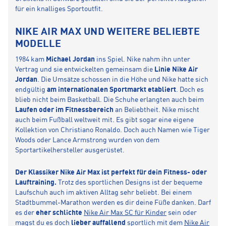
für ein knalliges Sportoutfit.
NIKE AIR MAX UND WEITERE BELIEBTE
MODELLE
1984 kam
Michael Jordan
ins Spiel. Nike nahm ihn unter
Vertrag und sie entwickelten gemeinsam die
Linie Nike Air
Jordan
. Die Umsätze schossen in die Höhe und Nike hatte sich
endgültig
am internationalen Sportmarkt etabliert
. Doch es
blieb nicht beim Basketball. Die Schuhe erlangten auch beim
Laufen oder im Fitnessbereich
an Beliebtheit. Nike mischt
auch beim Fußball weltweit mit. Es gibt sogar eine eigene
Kollektion von Christiano Ronaldo. Doch auch Namen wie Tiger
Woods oder Lance Armstrong wurden von dem
Sportartikelhersteller ausgerüstet.
Der Klassiker Nike Air Max ist perfekt für dein Fitness- oder
Lauftraining.
Trotz des sportlichen Designs ist der bequeme
Laufschuh auch im aktiven Alltag sehr beliebt. Bei einem
Stadtbummel-Marathon werden es dir deine Füße danken. Darf
es der
eher schlichte
Nike Air Max SC für Kinder
sein oder
magst du es doch
lieber auffallend
sportlich mit dem
Nike Air