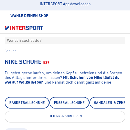
INTERSPORT App downloaden
WÄHLE DEINEN SHOP
Wonach suchst du?
Schuhe
NIKE SCHUHE
539
Du gehst gerne laufen, um deinen Kopf zu befreien und die Sorgen
des Alltags hinter dir zu lassen?
Mit Schuhen von Nike läufst du
wie auf Wolke sieben
und kannst dich damit ganz auf deine
Performance konzentrieren. Dafür sorgen eine
dämpfende Sohle
und Zwischensohle
, die abhängig vom Modell unterschiedlich
ausgeführt sein können.
BASKETBALLSCHUHE
FUSSBALLSCHUHE
SANDALEN & ZEHEN
FILTERN & SORTIEREN