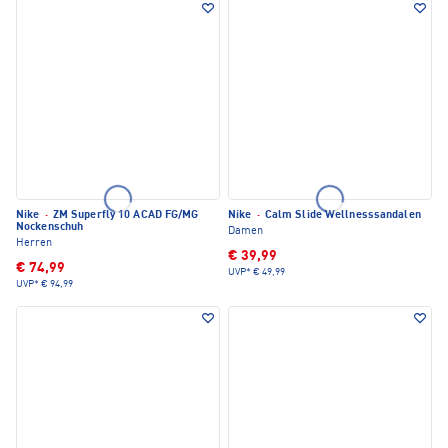
Nike
·
ZM Superfly 10 ACAD FG/MG
Nike
·
Calm Slide Wellnesssandalen
Nockenschuh
Damen
Herren
€ 39,99
€ 74,99
UVP*
€ 49,99
UVP*
€ 94,99