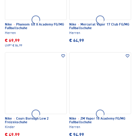
Nike
·
Phantom GX II Academy FG/MG
Nike
·
Mercurial Vapor 17 Club FG/MG
Fußballschuhe
Fußballschuhe
Herren
Herren
€ 69,99
€ 64,99
UVP*
€ 84,99
Nike
·
Court Borough Low 2
Nike
·
ZM Vapor 16 Academy FG/MG
Freizeitschuhe
Fußballschuhe
Kinder
Herren
€ 49,99
€ 94,99