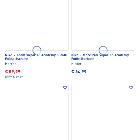
Nike
·
Zoom Vapor 16 Academy FG/MG
Nike
·
Mercurial Vapor 16 Academy
Fußballschuhe
Fußballschuhe
Herren
Kinder
€ 59,99
€ 64,99
UVP*
€ 89,99