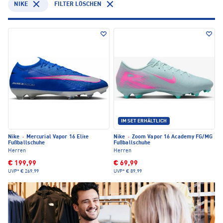
NIKE
FILTER LÖSCHEN
IM SET ERHÄLTLICH
Nike
·
Mercurial Vapor 16 Elite
Nike
·
Zoom Vapor 16 Academy FG/MG
Fußballschuhe
Fußballschuhe
Herren
Herren
€ 199,99
€ 69,99
UVP*
€ 269,99
UVP*
€ 89,99