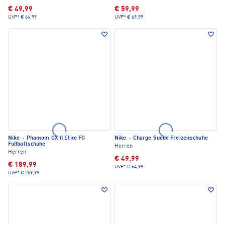
€ 49,99
€ 59,99
UVP*
€ 64,99
UVP*
€ 69,99
Nike
·
Phantom GX II Elite FG
Nike
·
Charge Suede Freizeitschuhe
Fußballschuhe
Herren
Herren
€ 49,99
€ 189,99
UVP*
€ 64,99
UVP*
€ 259,99