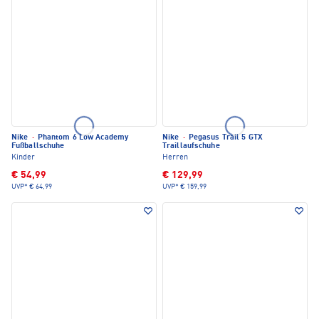
Nike
·
Phantom 6 Low Academy
Nike
·
Pegasus Trail 5 GTX
Fußballschuhe
Traillaufschuhe
Kinder
Herren
€ 54,99
€ 129,99
UVP*
€ 64,99
UVP*
€ 159,99