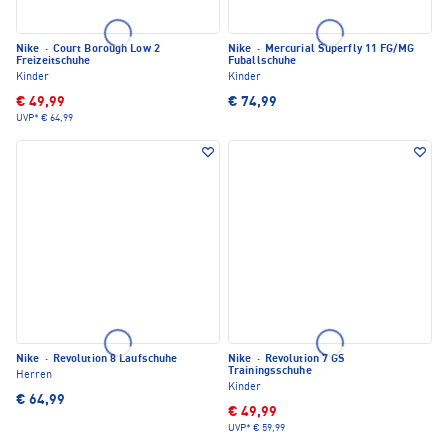
Nike
·
Court Borough Low 2
Nike
·
Mercurial Superfly 11 FG/MG
Freizeitschuhe
Fuballschuhe
Kinder
Kinder
€ 49,99
€ 74,99
UVP*
€ 64,99
Nike
·
Revolution 8 Laufschuhe
Nike
·
Revolution 7 GS
Trainingsschuhe
Herren
Kinder
€ 64,99
€ 49,99
UVP*
€ 59,99