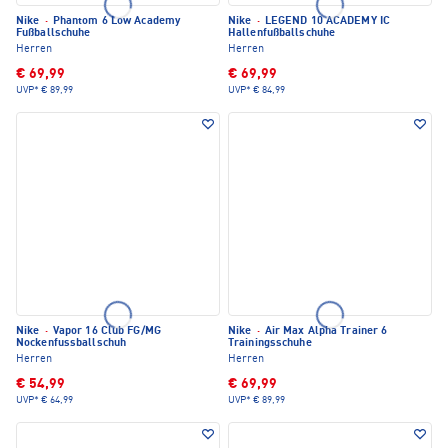
Nike
·
Phantom 6 Low Academy
Nike
·
LEGEND 10 ACADEMY IC
Fußballschuhe
Hallenfußballschuhe
Herren
Herren
€ 69,99
€ 69,99
UVP*
€ 89,99
UVP*
€ 84,99
Nike
·
Vapor 16 Club FG/MG
Nike
·
Air Max Alpha Trainer 6
Nockenfussballschuh
Trainingsschuhe
Herren
Herren
€ 54,99
€ 69,99
UVP*
€ 64,99
UVP*
€ 89,99