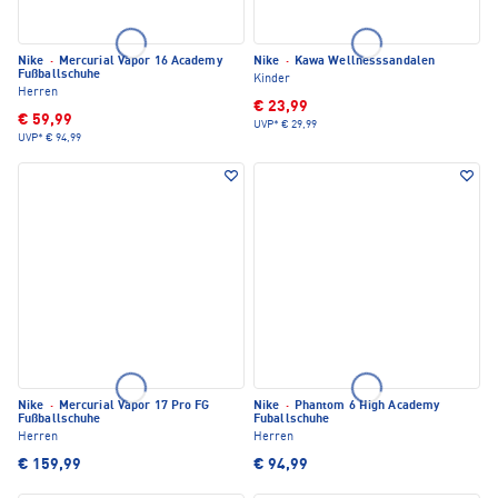
Nike
·
Mercurial Vapor 16 Academy
Nike
·
Kawa Wellnesssandalen
Fußballschuhe
Kinder
Herren
€ 23,99
€ 59,99
UVP*
€ 29,99
UVP*
€ 94,99
Nike
·
Mercurial Vapor 17 Pro FG
Nike
·
Phantom 6 High Academy
Fußballschuhe
Fuballschuhe
Herren
Herren
€ 159,99
€ 94,99