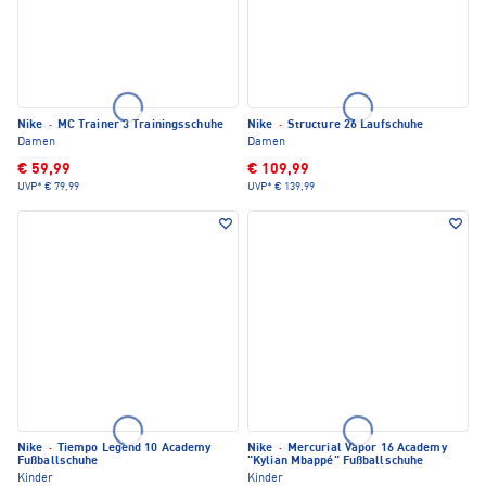
Nike
·
MC Trainer 3 Trainingsschuhe
Nike
·
Structure 26 Laufschuhe
Damen
Damen
€ 59,99
€ 109,99
UVP*
€ 79,99
UVP*
€ 139,99
Nike
·
Tiempo Legend 10 Academy
Nike
·
Mercurial Vapor 16 Academy
Fußballschuhe
"Kylian Mbappé" Fußballschuhe
Kinder
Kinder