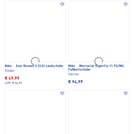
Nike
·
Star Runner 5 (GS) Laufschuhe
Nike
·
Mercurial Superfly 11 FG/MG
Fußballschuhe
Kinder
Herren
€ 49,99
€ 94,99
UVP*
€ 54,99