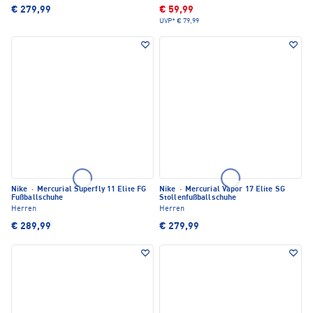
€ 279,99
€ 59,99
UVP*
€ 79,99
Nike
·
Mercurial Superfly 11 Elite FG
Nike
·
Mercurial Vapor 17 Elite SG
Fußballschuhe
Stollenfußballschuhe
Herren
Herren
€ 289,99
€ 279,99