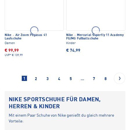
Nike
·
Air Zoom Pegasus 41
Nike
·
Mercurial Superfly 11 Academy
Laufschuhe
FG/MG Fußballschuhe
Damen
Kinder
€ 99,99
€ 74,99
UVP*
€ 139,99
1
2
3
4
5
...
7
8
NIKE SPORTSCHUHE FÜR DAMEN,
HERREN & KINDER
Mit einem Paar Schuhe von Nike genießt du gleich mehrere
Vorteile: