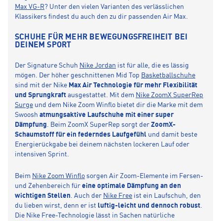
Max VG-R
? Unter den vielen Varianten des verlässlichen
Klassikers findest du auch den zu dir passenden Air Max.
SCHUHE FÜR MEHR BEWEGUNGSFREIHEIT BEI
DEINEM SPORT
Der Signature Schuh
Nike Jordan
ist für alle, die es lässig
mögen. Der höher geschnittenen Mid Top
Basketballschuhe
sind mit der Nike
Max Air Technologie für mehr Flexibilität
und Sprungkraft
ausgestattet. Mit dem
Nike ZoomX SuperRep
Surge
und dem Nike Zoom Winflo bietet dir die Marke mit dem
Swoosh
atmungsaktive Laufschuhe mit einer super
Dämpfung
. Beim ZoomX SuperRep sorgt der
ZoomX-
Schaumstoff für ein federndes Laufgefühl
und damit beste
Energierückgabe bei deinem nächsten lockeren Lauf oder
intensiven Sprint.
Beim
Nike Zoom Winflo
sorgen Air Zoom-Elemente im Fersen-
und Zehenbereich für
eine optimale Dämpfung an den
wichtigen Stellen
. Auch der
Nike Free
ist ein Laufschuh, den
du lieben wirst, denn er ist
luftig-leicht und dennoch robust
.
Die Nike Free-Technologie lässt in Sachen natürliche