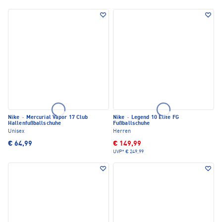
Nike
·
Mercurial Vapor 17 Club
Nike
·
Legend 10 Elite FG
Hallenfußballschuhe
Fußballschuhe
Unisex
Herren
€ 64,99
€ 149,99
UVP*
€ 249,99