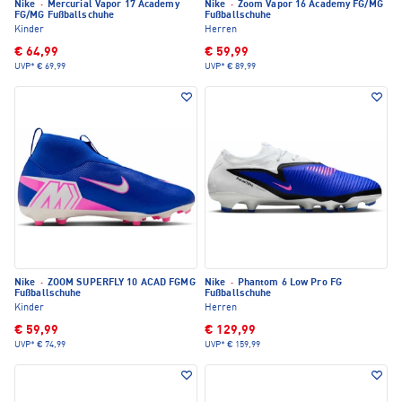
Nike
·
Mercurial Vapor 17 Academy
Nike
·
Zoom Vapor 16 Academy FG/MG
FG/MG Fußballschuhe
Fußballschuhe
Kinder
Herren
€ 64,99
€ 59,99
UVP*
€ 69,99
UVP*
€ 89,99
Nike
·
ZOOM SUPERFLY 10 ACAD FGMG
Nike
·
Phantom 6 Low Pro FG
Fußballschuhe
Fußballschuhe
Kinder
Herren
€ 59,99
€ 129,99
UVP*
€ 74,99
UVP*
€ 159,99