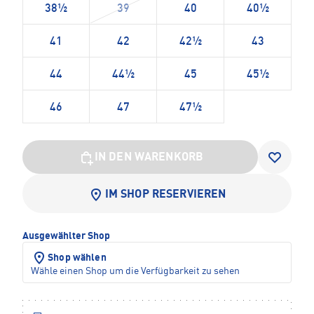
38½
39
40
40½
41
42
42½
43
44
44½
45
45½
46
47
47½
IN DEN WARENKORB
IM SHOP RESERVIEREN
Ausgewählter Shop
Shop wählen
Wähle einen Shop um die Verfügbarkeit zu sehen