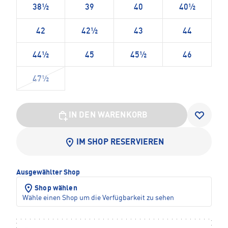
38½
39
40
40½
42
42½
43
44
44½
45
45½
46
47½
IN DEN WARENKORB
IM SHOP RESERVIEREN
Ausgewählter Shop
Shop wählen
Wähle einen Shop um die Verfügbarkeit zu sehen