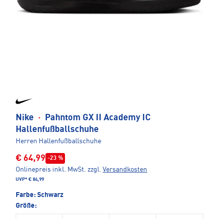
Nike
·
Pahntom GX II Academy IC
Hallenfußballschuhe
Herren Hallenfußballschuhe
€ 64,99
-23 %
Onlinepreis inkl. MwSt.
zzgl.
Versandkosten
UVP*
€ 84,99
Farbe:
Schwarz
Größe: