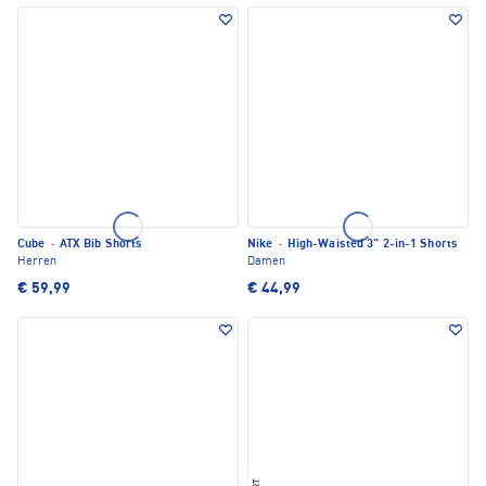
Cube
·
ATX Bib Shorts
Nike
·
High-Waisted 3" 2-in-1 Shorts
Herren
Damen
€ 59,99
€ 44,99