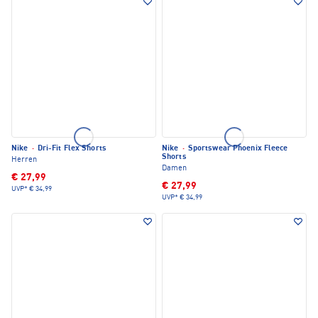
Nike
·
Dri-Fit Flex Shorts
Nike
·
Sportswear Phoenix Fleece
Shorts
Herren
Damen
€ 27,99
€ 27,99
UVP*
€ 34,99
UVP*
€ 34,99