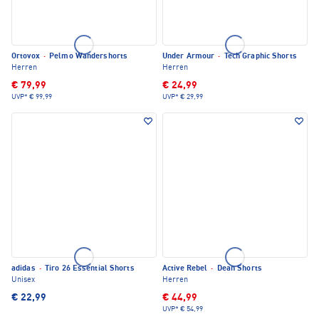
Ortovox
·
Pelmo Wandershorts
Under Armour
·
Tech Graphic Shorts
Herren
Herren
€ 79,99
€ 24,99
UVP*
€ 99,99
UVP*
€ 29,99
adidas
·
Tiro 26 Essential Shorts
Active Rebel
·
Dean Shorts
Unisex
Herren
€ 22,99
€ 44,99
UVP*
€ 54,99