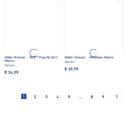
Under Armour
·
Tech™ Play Up 2in1-
Under Armour
·
HeatGear Shorts
Shorts
Damen
Damen
€ 29,99
€ 34,99
1
2
3
4
5
...
8
9