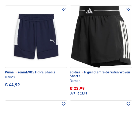
Puma
·
teamEVOSTRIPE Shorts
adidas
·
Hyperglam 3-Streifen Woven
Shorts
Unisex
Damen
€ 44,99
€ 23,99
UVP*
€ 29,99