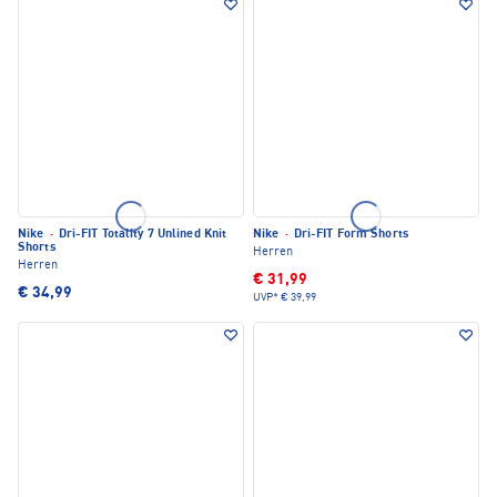
Nike
·
Dri-FIT Totality 7 Unlined Knit
Nike
·
Dri-FIT Form Shorts
Shorts
Herren
Herren
€ 31,99
€ 34,99
UVP*
€ 39,99