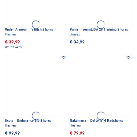
Under Armour
·
Vanish Shorts
Puma
·
teamLIGA 26 Training Shorts
Herren
Unisex
€ 39,99
€ 34,99
UVP*
€ 44,99
Scott
·
Endurance Bib Shorts
Nakamura
·
Dello IV M Radshorts
Herren
Herren
€ 99,99
€ 79,99