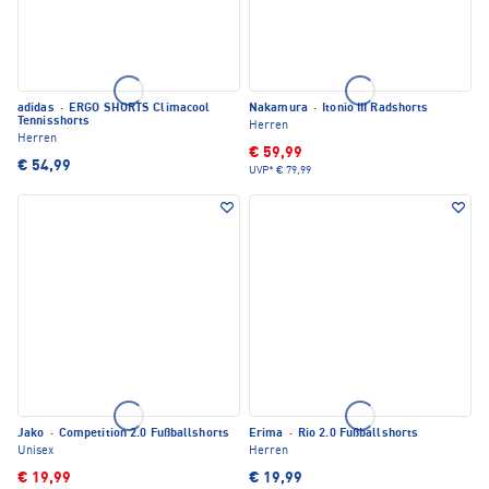
adidas
·
ERGO SHORTS Climacool
Nakamura
·
Itonio III Radshorts
Tennisshorts
Herren
Herren
€ 59,99
€ 54,99
UVP*
€ 79,99
Jako
·
Competition 2.0 Fußballshorts
Erima
·
Rio 2.0 Fußballshorts
Unisex
Herren
€ 19,99
€ 19,99