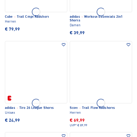
Cube
·
Trail Cmpt Radshort
adidas
·
Workout Essentials 2in1
Shorts
Herren
Damen
€ 79,99
€ 39,99
Neu
adidas
·
Tiro 26 League Shorts
Scott
·
Trail Flow Radshorts
Unisex
Herren
€ 24,99
€ 69,99
UVP*
€ 89,99