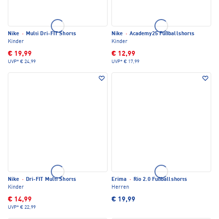
Nike
·
Multi Dri-FIT Shorts
Nike
·
Academy25 Fußballshorts
Kinder
Kinder
€ 19,99
€ 12,99
UVP*
€ 24,99
UVP*
€ 17,99
Nike
·
Dri-FIT Multi Shorts
Erima
·
Rio 2.0 Fußballshorts
Kinder
Herren
€ 14,99
€ 19,99
UVP*
€ 22,99