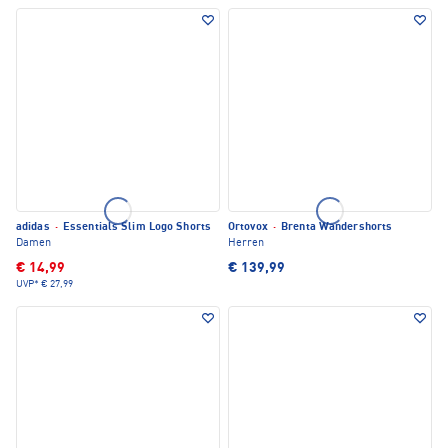
adidas
·
Essentials Slim Logo Shorts
Ortovox
·
Brenta Wandershorts
Damen
Herren
€ 14,99
€ 139,99
UVP*
€ 27,99