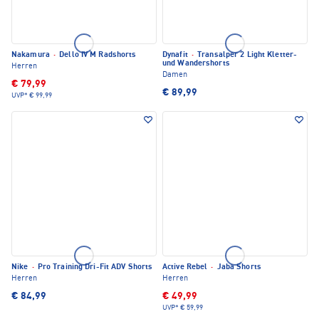
Nakamura
·
Dello IV M Radshorts
Dynafit
·
Transalper 2 Light Kletter-
und Wandershorts
Herren
Damen
€ 79,99
€ 89,99
UVP*
€ 99,99
Nike
·
Pro Training Dri-Fit ADV Shorts
Active Rebel
·
Jaba Shorts
Herren
Herren
€ 84,99
€ 49,99
UVP*
€ 59,99