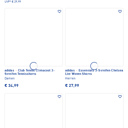
UVP*
€ 29,99
adidas
·
Club Tennis Climacool 3-
adidas
·
Essentials 3-Streifen Chelsea
Streifen Tennisshorts
Lite Woven Shorts
Damen
Herren
€ 34,99
€ 27,99