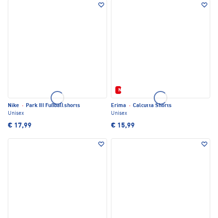
Neu
Nike
·
Park III Fußballshorts
Erima
·
Calcutta Shorts
Unisex
Unisex
€ 17,99
€ 15,99