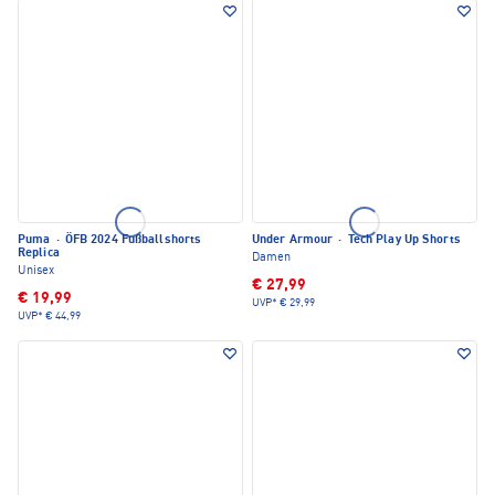
Puma
·
ÖFB 2024 Fußballshorts
Under Armour
·
Tech Play Up Shorts
Replica
Damen
Unisex
€ 27,99
€ 19,99
UVP*
€ 29,99
UVP*
€ 44,99