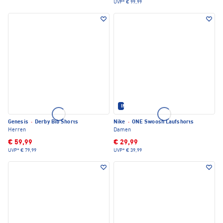
UVP*
€ 99,99
IM SET ERHÄLTLICH
Genesis
·
Derby Bib Shorts
Nike
·
ONE Swoosh Laufshorts
Herren
Damen
€ 59,99
€ 29,99
UVP*
€ 79,99
UVP*
€ 39,99