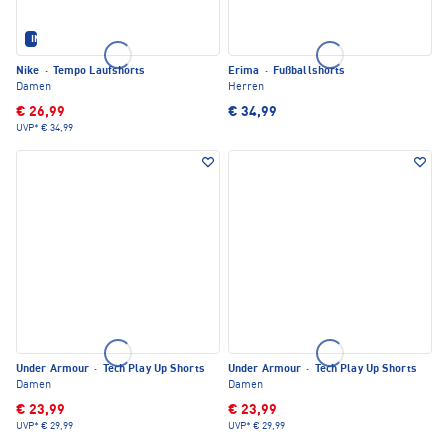
IM SET ERHÄLTLICH
Nike
·
Tempo Laufshorts
Erima
·
Fußballshorts
Damen
Herren
€ 26,99
€ 34,99
UVP*
€ 34,99
Under Armour
·
Tech Play Up Shorts
Under Armour
·
Tech Play Up Shorts
Damen
Damen
€ 23,99
€ 23,99
UVP*
€ 29,99
UVP*
€ 29,99