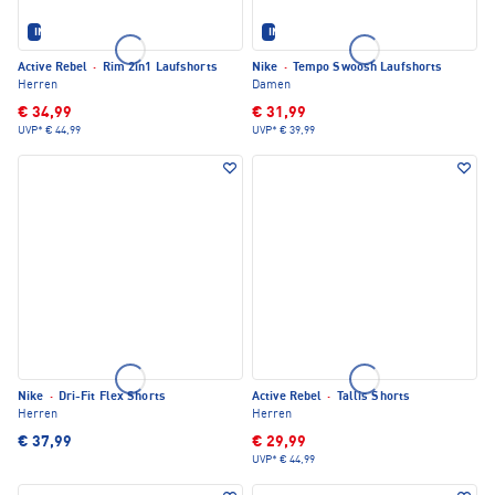
IM SET ERHÄLTLICH
IM SET ERHÄLTLICH
Active Rebel
·
Rim 2in1 Laufshorts
Nike
·
Tempo Swoosh Laufshorts
Herren
Damen
€ 34,99
€ 31,99
UVP*
€ 44,99
UVP*
€ 39,99
Nike
·
Dri-Fit Flex Shorts
Active Rebel
·
Tallis Shorts
Herren
Herren
€ 37,99
€ 29,99
UVP*
€ 44,99