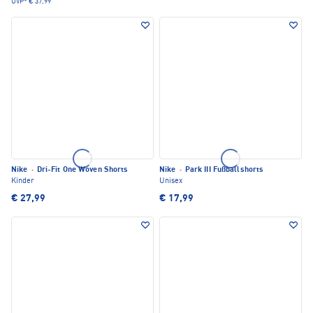
UVP*
€ 37,99
Nike
·
Dri-Fit One Woven Shorts
Nike
·
Park III Fußballshorts
Kinder
Unisex
€ 27,99
€ 17,99