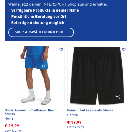
Wähle jetzt deinen INTERSPORT Shop aus und erhalte:
Verfügbare Produkte in deiner Nähe
Persönliche Beratung vor Ort
Sofortige Abholung möglich
SHOP AUSWÄHLEN UND PRODUKTE ANZEIGEN
Under Armour
·
Challenger Knit
Puma
·
Tad Essentials Shorts
Shorts
Herren
Herren
€ 19,99
€ 19,99
UVP*
€ 27,99
UVP*
€ 27,99