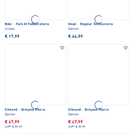
Nike
·
Park III Fußballshorts
Head
·
Regular Tennisshorts
Unisex
Damen
€ 17,99
€ 44,99
Elbsand
·
Brinjana Shorts
Elbsand
·
Brinjana Shorts
Damen
Damen
€ 47,99
€ 47,99
UVP*
€ 59,99
UVP*
€ 59,99