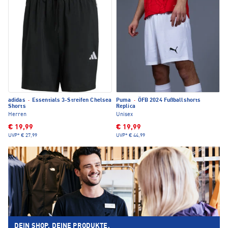
adidas
·
Essentials 3-Streifen Chelsea
Puma
·
ÖFB 2024 Fußballshorts
Shorts
Replica
Herren
Unisex
€ 19,99
€ 19,99
UVP*
€ 27,99
UVP*
€ 44,99
DEIN SHOP. DEINE PRODUKTE.