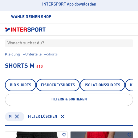
INTERSPORT App downloaden
WÄHLE DEINEN SHOP
Wonach suchst du?
Kleidung
Unterteile
Shorts
SHORTS M
610
BIB SHORTS
EISHOCKEYSHORTS
ISOLATIONSSHORTS
KLE
FILTERN & SORTIEREN
M
FILTER LÖSCHEN