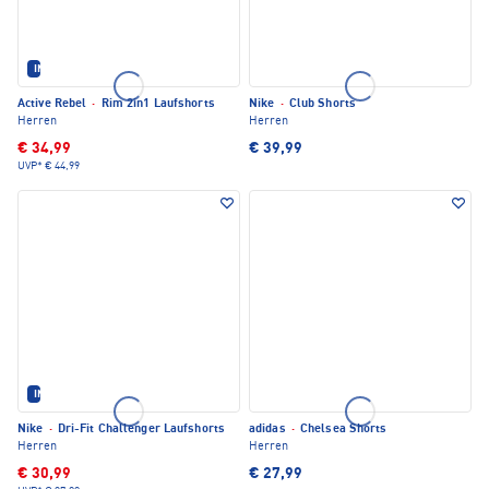
IM SET ERHÄLTLICH
Active Rebel
·
Rim 2in1 Laufshorts
Nike
·
Club Shorts
Herren
Herren
€ 34,99
€ 39,99
UVP*
€ 44,99
IM SET ERHÄLTLICH
Nike
·
Dri-Fit Challenger Laufshorts
adidas
·
Chelsea Shorts
Herren
Herren
€ 30,99
€ 27,99