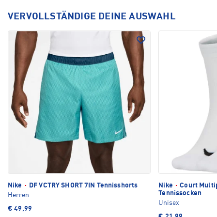
VERVOLLSTÄNDIGE DEINE AUSWAHL
Nike
·
DF VCTRY SHORT 7IN Tennisshorts
Nike
·
Court Multi
Tennissocken
Herren
Unisex
€ 49,99
€ 21,99