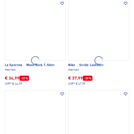
La Sportiva
·
Moon Rock T-Shirt
Nike
·
Stride Laufshirt
Herren
Herren
€ 34,99
€ 37,99
-22 %
-20 %
UVP*
€ 44,99
UVP*
€ 47,99