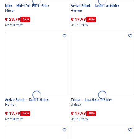
Nike
·
Multi Dri-FIT T-Shirt
Active Rebel
·
Laslo Laufshirt
Kinder
Herren
€ 23,99
€ 17,99
-20 %
-28 %
UVP*
€ 29,99
UVP*
€ 24,99
Active Rebel
·
Taro T-Shirt
Erima
·
Liga Star T-Shirt
Herren
Unisex
€ 17,99
€ 19,99
-40 %
-25 %
UVP*
€ 29,99
UVP*
€ 26,99