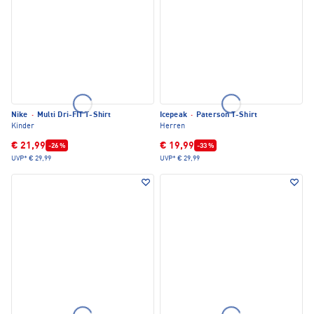
Nike
·
Multi Dri-FIT T-Shirt
Icepeak
·
Paterson T-Shirt
Kinder
Herren
€ 21,99
€ 19,99
-26 %
-33 %
UVP*
€ 29,99
UVP*
€ 29,99