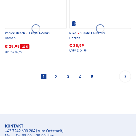
IM SET ERHÄLTLICH
Venice Beach
·
Freya T-Shirt
Nike
·
Stride Laufshirt
Damen
Herren
€ 35,99
€ 29,99
-25 %
UVP*
€ 44,99
UVP*
€ 39,99
1
2
3
4
5
KONTAKT
+43 7242 600 204 (zum Ortstarif)