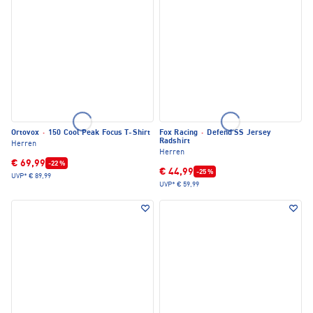
Ortovox
·
150 Cool Peak Focus T-Shirt
Fox Racing
·
Defend SS Jersey
Radshirt
Herren
Herren
€ 69,99
-22 %
€ 44,99
-25 %
UVP*
€ 89,99
UVP*
€ 59,99