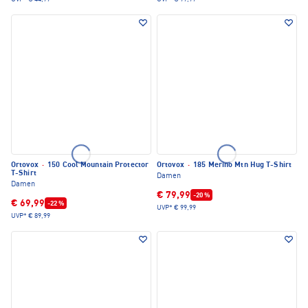
Ortovox
·
150 Cool Mountain Protector
Ortovox
·
185 Merino Mtn Hug T-Shirt
T-Shirt
Damen
Damen
€ 79,99
-20 %
€ 69,99
-22 %
UVP*
€ 99,99
UVP*
€ 89,99