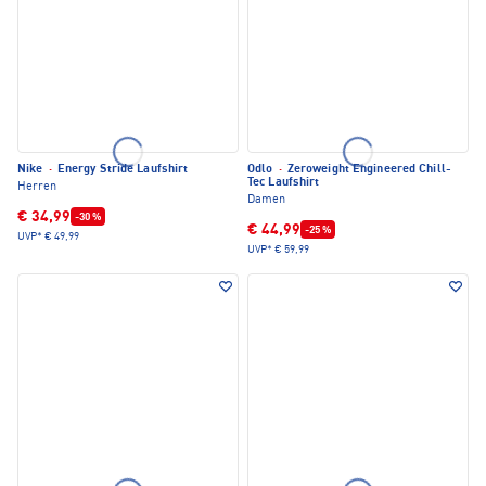
Nike
·
Energy Stride Laufshirt
Odlo
·
Zeroweight Engineered Chill-
Tec Laufshirt
Herren
Damen
€ 34,99
-30 %
€ 44,99
-25 %
UVP*
€ 49,99
UVP*
€ 59,99