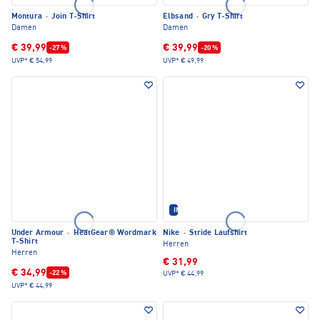
Montura
·
Join T-Shirt
Elbsand
·
Gry T-Shirt
Damen
Damen
€ 39,99
€ 39,99
-27 %
-20 %
UVP*
€ 54,99
UVP*
€ 49,99
IM SET ERHÄLTLICH
Under Armour
·
HeatGear® Wordmark
Nike
·
Stride Laufshirt
T-Shirt
Herren
Herren
€ 31,99
€ 34,99
-22 %
UVP*
€ 44,99
UVP*
€ 44,99