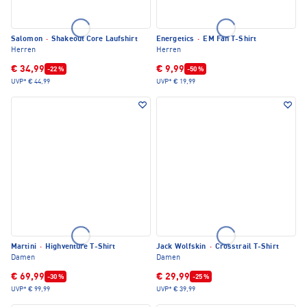
Salomon
·
Shakeout Core Laufshirt
Energetics
·
EM Fan T-Shirt
Herren
Herren
€ 34,99
€ 9,99
-22 %
-50 %
UVP*
€ 44,99
UVP*
€ 19,99
Martini
·
Highventure T-Shirt
Jack Wolfskin
·
Crosstrail T-Shirt
Damen
Damen
€ 69,99
€ 29,99
-30 %
-25 %
UVP*
€ 99,99
UVP*
€ 39,99