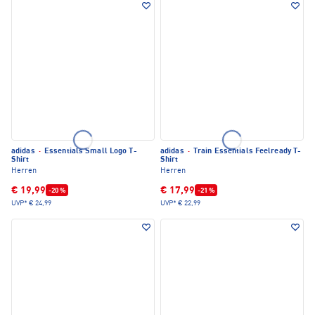
adidas
·
Essentials Small Logo T-
adidas
·
Train Essentials Feelready T-
Shirt
Shirt
Herren
Herren
€ 19,99
€ 17,99
-20 %
-21 %
UVP*
€ 24,99
UVP*
€ 22,99