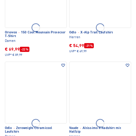
Ortovox
·
150 Cool Mountain Protector
Odlo
·
X-Alp Trail Laufshirt
T-Shirt
Herren
Damen
€ 54,99
-21 %
€ 69,99
-22 %
UVP*
€ 69,99
UVP*
€ 89,99
Odlo
·
Zeroweight Ceramicool
Vaude
·
Altissimo II Radshirt mit
Laufshirt
Halfzip