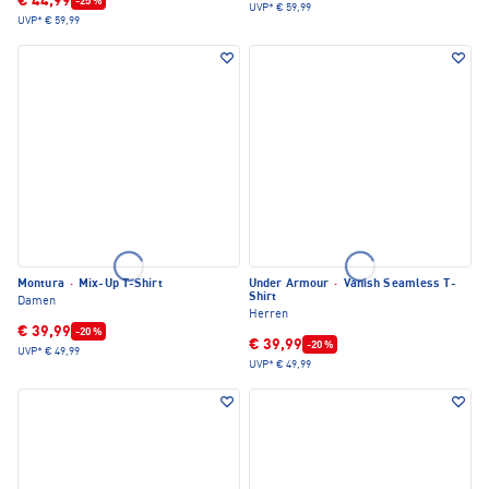
€ 44,99
-25 %
UVP*
€ 59,99
UVP*
€ 59,99
Montura
·
Mix-Up T-Shirt
Under Armour
·
Vanish Seamless T-
Shirt
Damen
Herren
€ 39,99
-20 %
€ 39,99
-20 %
UVP*
€ 49,99
UVP*
€ 49,99