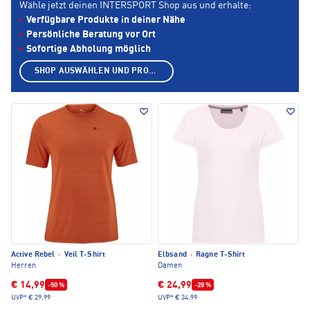
Wähle jetzt deinen INTERSPORT Shop aus und erhalte:
Verfügbare Produkte in deiner Nähe
Persönliche Beratung vor Ort
Sofortige Abholung möglich
SHOP AUSWÄHLEN UND PRODUKTE ANZEIGEN
Active Rebel
·
Veil T-Shirt
Elbsand
·
Ragne T-Shirt
Herren
Damen
€ 14,99
€ 24,99
-50 %
-28 %
UVP*
€ 29,99
UVP*
€ 34,99