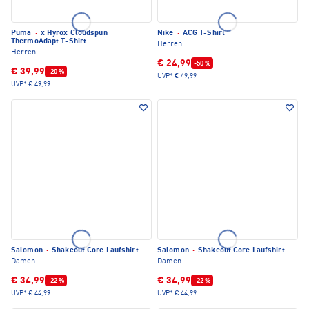
Puma
·
x Hyrox Cloudspun
Nike
·
ACG T-Shirt
ThermoAdapt T-Shirt
Herren
Herren
€ 24,99
-50 %
€ 39,99
-20 %
UVP*
€ 49,99
UVP*
€ 49,99
Salomon
·
Shakeout Core Laufshirt
Salomon
·
Shakeout Core Laufshirt
Damen
Damen
€ 34,99
€ 34,99
-22 %
-22 %
UVP*
€ 44,99
UVP*
€ 44,99