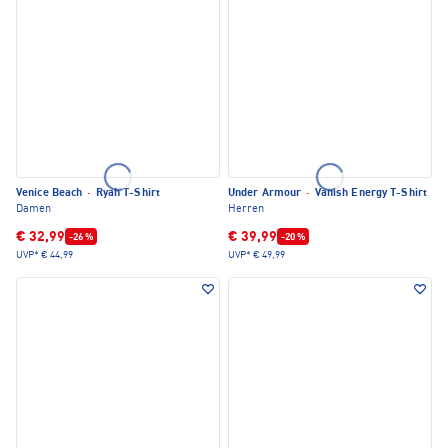
Venice Beach
·
Ryah T-Shirt
Under Armour
·
Vanish Energy T-Shirt
Damen
Herren
€ 32,99
€ 39,99
-26 %
-20 %
UVP*
€ 44,99
UVP*
€ 49,99