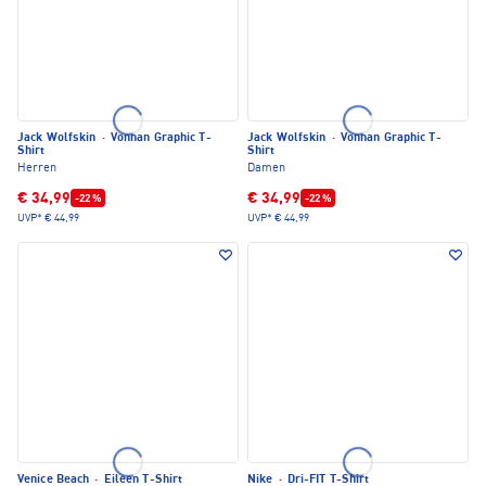
Jack Wolfskin
·
Vonnan Graphic T-
Jack Wolfskin
·
Vonnan Graphic T-
Shirt
Shirt
Herren
Damen
€ 34,99
€ 34,99
-22 %
-22 %
UVP*
€ 44,99
UVP*
€ 44,99
Venice Beach
·
Eileen T-Shirt
Nike
·
Dri-FIT T-Shirt