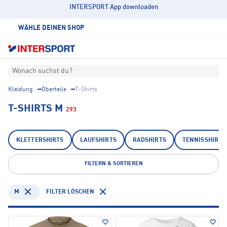
INTERSPORT App downloaden
WÄHLE DEINEN SHOP
Wonach suchst du?
Kleidung
Oberteile
T-Shirts
T-SHIRTS M
293
KLETTERSHIRTS
LAUFSHIRTS
RADSHIRTS
TENNISSHIRTS
FILTERN & SORTIEREN
M
FILTER LÖSCHEN