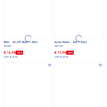
Nike
·
Dri-FIT Multi T-Shirt
Active Rebel
·
Veil T-Shirt
Kinder
Herren
€ 16,99
€ 17,99
-26 %
-40 %
UVP*
€ 22,99
UVP*
€ 29,99