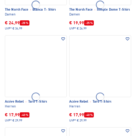
The North Face
·
Blanca T- Shirt
The North Face
·
Simple Dome T-Shirt
Damen
Damen
€ 24,99
€ 19,99
-28 %
-25 %
UVP*
€ 34,99
UVP*
€ 26,99
Active Rebel
·
Taro T-Shirt
Active Rebel
·
Taro T-Shirt
Herren
Herren
€ 17,99
€ 17,99
-40 %
-40 %
UVP*
€ 29,99
UVP*
€ 29,99