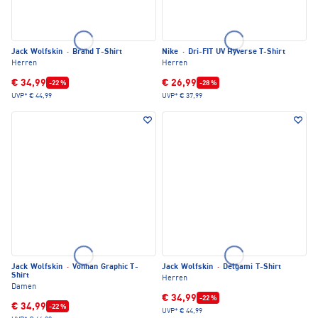
Jack Wolfskin
·
Brand T-Shirt
Nike
·
Dri-FIT UV Hyverse T-Shirt
Herren
Herren
€ 34,99
€ 26,99
-22 %
-28 %
UVP*
€ 44,99
UVP*
€ 37,99
Jack Wolfskin
·
Vonnan Graphic T-
Jack Wolfskin
·
Delgami T-Shirt
Shirt
Herren
Damen
€ 34,99
-22 %
€ 34,99
-22 %
UVP*
€ 44,99