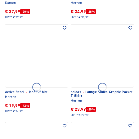
Damen
Herren
€ 27,99
€ 24,99
-30 %
-28 %
UVP*
€ 39,99
UVP*
€ 34,99
Active Rebel
·
Isac T-Shirt
adidas
·
Lounge Slides Graphic Pocket
T-Shirt
Herren
Herren
€ 19,99
-42 %
€ 23,99
-20 %
UVP*
€ 34,99
UVP*
€ 29,99