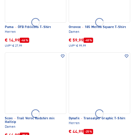
Puma
·
ÖFB Ftblicons T-Shirt
Ortovox
·
185 Merino Square T-Shirt
Herren
Damen
€ 14,99
€ 59,99
-46 %
-40 %
UVP*
€ 27,99
UVP*
€ 99,99
Scott
·
Trail Vertic Radshirt mit
Dynafit
·
Transalper Graphic T-Shirt
Halfzip
Herren
Damen
€ 44,99
-25 %