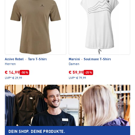
Active Rebel
·
Taro T-Shirt
Martini
·
Soulmate T-Shirt
Herren
Damen
€ 14,99
€ 59,99
-50 %
-25 %
UVP*
€ 29,99
UVP*
€ 79,99
DEIN SHOP. DEINE PRODUKTE.