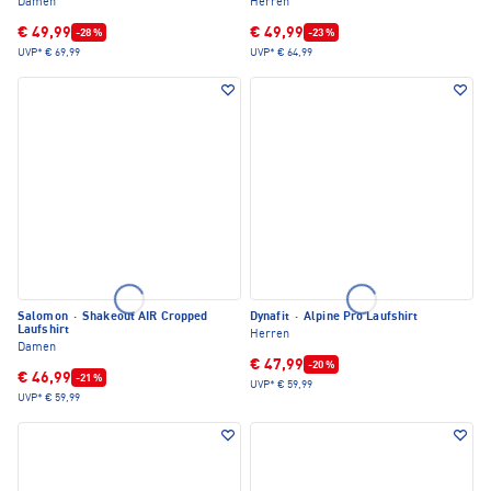
Damen
Herren
€ 49,99
€ 49,99
-28 %
-23 %
UVP*
€ 69,99
UVP*
€ 64,99
Salomon
·
Shakeout AIR Cropped
Dynafit
·
Alpine Pro Laufshirt
Laufshirt
Herren
Damen
€ 47,99
-20 %
€ 46,99
-21 %
UVP*
€ 59,99
UVP*
€ 59,99