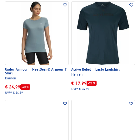
Under Armour
·
HeatGear® Armour T-
Active Rebel
·
Laslo Laufshirt
Shirt
Herren
Damen
€ 17,99
-28 %
€ 24,99
-28 %
UVP*
€ 24,99
UVP*
€ 34,99