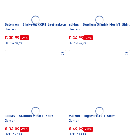
Salomon
·
Shakeout CORE Lauftanktop
adidas
·
Stadium Graphic Mesh T-Shirt
Herren
Herren
€ 30,99
€ 34,99
-22 %
-22 %
UVP*
€ 39,99
UVP*
€ 44,99
adidas
·
Stadium Mesh T-Shirt
Martini
·
Highventure T-Shirt
Damen
Damen
€ 34,99
€ 69,99
-22 %
-30 %
UVP*
€ 44,99
UVP*
€ 99,99