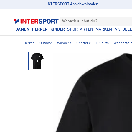
INTERSPORT App downloaden
Wonach suchst du?
DAMEN
HERREN
KINDER
SPORTARTEN
MARKEN
AKTUEL
Herren
Outdoor
Wandern
Oberteile
T-Shirts
Wandershir