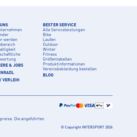
 UNS
BESTER SERVICE
nternehmen
Alle Serviceleistungen
inder
Bike
er werden
Laufen
ebereich
Outdoor
ltigkeit
Winter
schaftliche
Fitness
twortung
Größentabellen
Produktinformationen
ERE & JOBS
Vereinsbekleidung bestellen
ENRADL
BLOG
/ VERLEIH
preise. Die angeführten
© Copyright INTERSPORT 2026