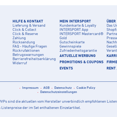
HILFE & KONTAKT
MEIN INTERSPORT
ÜBER
Lieferung & Versand
Kundenkarte & Loyalty
Das U
Click & Collect
INTERSPORT App
Shopf
Click & Reserve
INTERSPORT Mastercard®
Partn
Zahlung
Gold
Press
Rücksendung
Gutscheinkarte
Nachha
FAQ - Häufige Fragen
Gewinnspiele
Gesell
Rückrufaktionen
Zufriedenheitsgarantie
Veran
Betrugswarnungen
AKTUELLE WERBUNG
KARRI
Barrierefreiheitserklärung
PROMOTIONS & COUPONS
FIRM
Widerruf
EVENTS
RENT 
Impressum
AGB
Datenschutz
Cookie Policy
Datenschutzeinstellungen
Ps sind die aktuellen vom Hersteller unverbindlich empfohlenen Listen
istenpreise der im Set enthaltenen Einzelartikel.